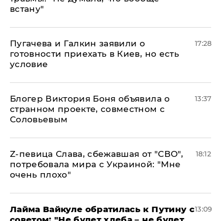
встану"
Пугачева и Галкин заявили о
17:28
готовности приехать в Киев, но есть
условие
Блогер Виктория Боня объявила о
13:37
странном проекте, совместном с
Соловьевым
Z-певица Слава, сбежавшая от "СВО",
18:12
потребовала мира с Украиной: "Мне
очень плохо"
Лайма Вайкуле обратилась к Путину с
13:09
советом: "Не будет хлеба – не будет