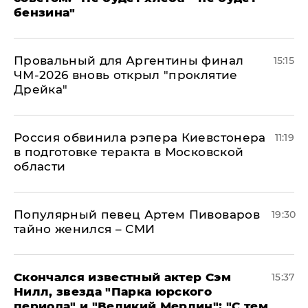
бензина"
Провальный для Аргентины финал
15:15
ЧМ-2026 вновь открыл "проклятие
Дрейка"
Россия обвинила рэпера Киевстонера
11:19
в подготовке теракта в Московской
области
Популярный певец Артем Пивоваров
19:30
тайно женился – СМИ
Скончался известный актер Сэм
15:37
Нилл, звезда "Парка юрского
периода" и "Великий Мерлин": "С тем