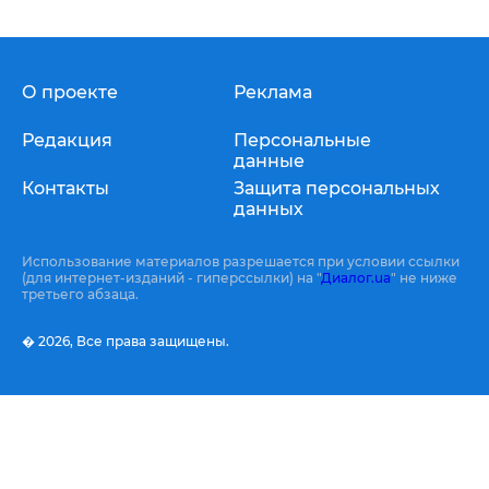
О проекте
Реклама
Редакция
Персональные
данные
Контакты
Защита персональных
данных
Использование материалов разрешается при условии ссылки
(для интернет-изданий - гиперссылки) на "
Диалог.ua
" не ниже
третьего абзаца.
� 2026,
Все права защищены.