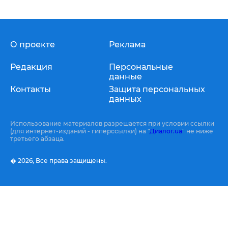
О проекте
Реклама
Редакция
Персональные
данные
Контакты
Защита персональных
данных
Использование материалов разрешается при условии ссылки
(для интернет-изданий - гиперссылки) на "
Диалог.ua
" не ниже
третьего абзаца.
� 2026,
Все права защищены.