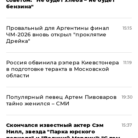
советом: "Не будет хлеба – не будет
бензина"
Провальный для Аргентины финал
15:15
ЧМ-2026 вновь открыл "проклятие
Дрейка"
Россия обвинила рэпера Киевстонера
11:19
в подготовке теракта в Московской
области
Популярный певец Артем Пивоваров
19:30
тайно женился – СМИ
Скончался известный актер Сэм
15:37
Нилл, звезда "Парка юрского