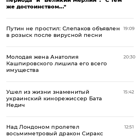
периода" и "Великий Мерлин": "С тем
же достоинством..."
Путин не простил: Слепаков объявлен
19:09
в розыск после вирусной песни
Молодая жена Анатолия
20:30
Кашпировского лишила его всего
имущества
Ушел из жизни знаменитый
15:42
украинский кинорежиссер Бата
Недич
Над Лондоном пролетел
12:51
восьмиметровый дракон Сиракс