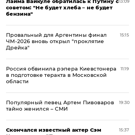
Лайма Вайкуле обратилась к Путину с
13:09
советом: "Не будет хлеба – не будет
бензина"
Провальный для Аргентины финал
15:15
ЧМ-2026 вновь открыл "проклятие
Дрейка"
Россия обвинила рэпера Киевстонера
11:19
в подготовке теракта в Московской
области
Популярный певец Артем Пивоваров
19:30
тайно женился – СМИ
Скончался известный актер Сэм
15:37