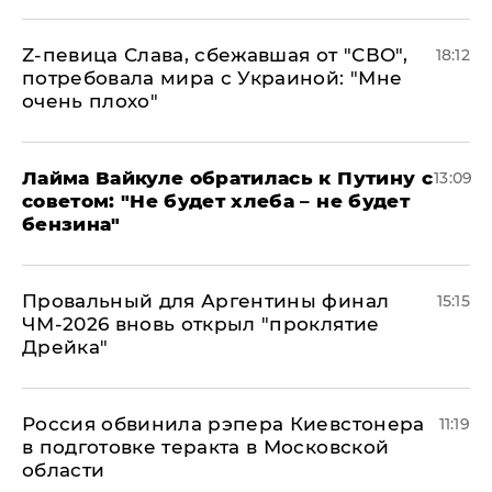
Z-певица Слава, сбежавшая от "СВО",
18:12
потребовала мира с Украиной: "Мне
очень плохо"
Лайма Вайкуле обратилась к Путину с
13:09
советом: "Не будет хлеба – не будет
бензина"
Провальный для Аргентины финал
15:15
ЧМ-2026 вновь открыл "проклятие
Дрейка"
Россия обвинила рэпера Киевстонера
11:19
в подготовке теракта в Московской
области