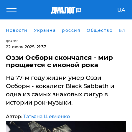
UA
Новости
Украина
россия
Общество
Блог
ДИАЛОГ
22 июля 2025, 21:37
Оззи Осборн скончался - мир
прощается с иконой рока
На 77-м году жизни умер Оззи
Осборн - вокалист Black Sabbath и
одна из самых знаковых фигур в
истории рок-музыки.
Автор:
Татьяна Шевченко