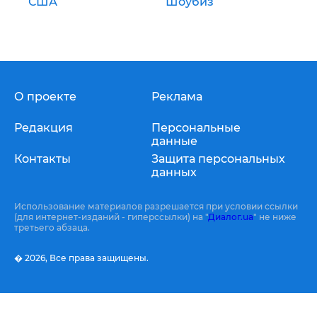
США
Шоубиз
О проекте
Реклама
Редакция
Персональные
данные
Контакты
Защита персональных
данных
Использование материалов разрешается при условии ссылки
(для интернет-изданий - гиперссылки) на "
Диалог.ua
" не ниже
третьего абзаца.
� 2026,
Все права защищены.