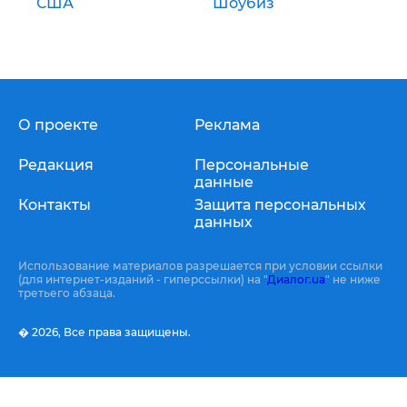
США
Шоубиз
О проекте
Реклама
Редакция
Персональные
данные
Контакты
Защита персональных
данных
Использование материалов разрешается при условии ссылки
(для интернет-изданий - гиперссылки) на "
Диалог.ua
" не ниже
третьего абзаца.
� 2026,
Все права защищены.