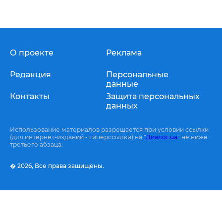
О проекте
Реклама
Редакция
Персональные
данные
Контакты
Защита персональных
данных
Использование материалов разрешается при условии ссылки
(для интернет-изданий - гиперссылки) на "
Диалог.ua
" не ниже
третьего абзаца.
� 2026,
Все права защищены.