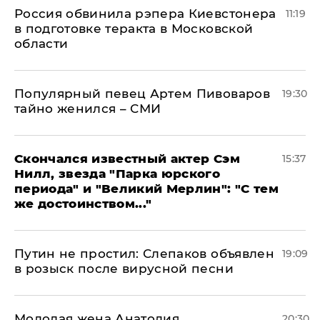
Россия обвинила рэпера Киевстонера
11:19
в подготовке теракта в Московской
области
Популярный певец Артем Пивоваров
19:30
тайно женился – СМИ
Скончался известный актер Сэм
15:37
Нилл, звезда "Парка юрского
периода" и "Великий Мерлин": "С тем
же достоинством..."
Путин не простил: Слепаков объявлен
19:09
в розыск после вирусной песни
Молодая жена Анатолия
20:30