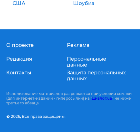
США
Шоубиз
О проекте
Реклама
Редакция
Персональные
данные
Контакты
Защита персональных
данных
Использование материалов разрешается при условии ссылки
(для интернет-изданий - гиперссылки) на "
Диалог.ua
" не ниже
третьего абзаца.
� 2026,
Все права защищены.