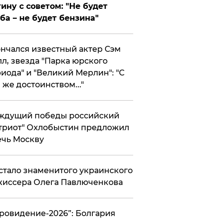
ину с советом: "Не будет
ба – не будет бензина"
нчался известный актер Сэм
л, звезда "Парка юрского
иода" и "Великий Мерлин": "С
 же достоинством..."
ждущий победы российский
триот" Охлобыстин предложил
чь Москву
стало знаменитого украинского
иссера Олега Павлюченкова
вровидение-2026”: Болгария