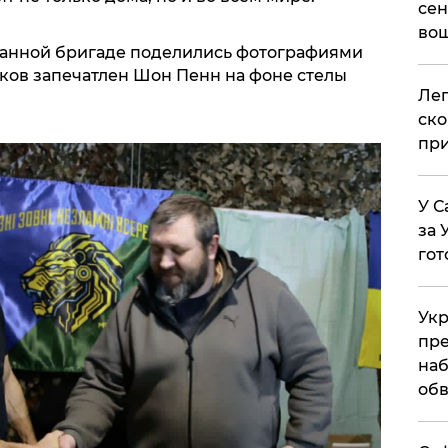
сен
вош
ванной бригаде поделились фотографиями
мков запечатлен Шон Пенн на фоне стелы
​Ле
ско
при
У С
за 
гот
Укр
пре
наб
обв