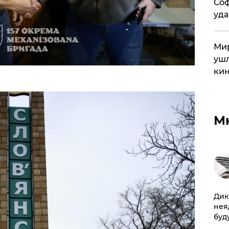
Соф
уда
Мир
ушл
кин
М
Дик
нея
буд