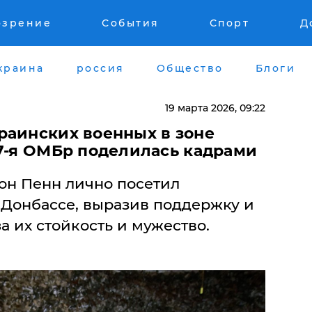
озрение
События
Спорт
Д
краина
россия
Общество
Блоги
19 марта 2026, 09:22
раинских военных в зоне
57-я ОМБр поделилась кадрами
он Пенн лично посетил
 Донбассе, выразив поддержку и
а их стойкость и мужество.