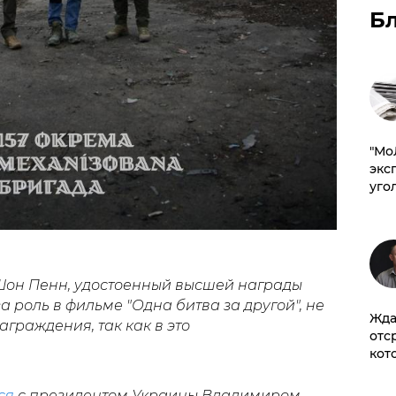
Б
​"М
эксп
уго
Шон Пенн, удостоенный высшей награды
роль в фильме "Одна битва за другой", не
Жда
граждения, так как в это
отс
кот
ся
с президентом Украины Владимиром