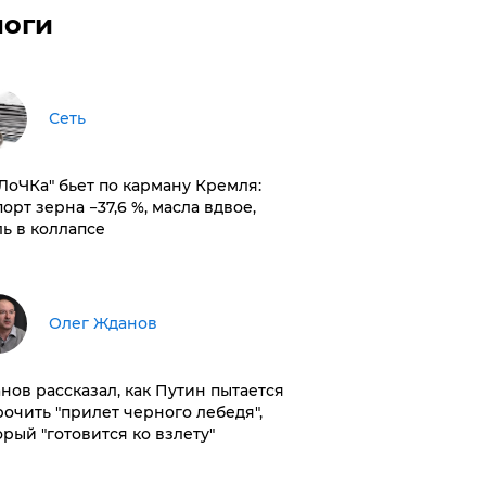
логи
Сеть
оЛоЧКа" бьет по карману Кремля:
орт зерна −37,6 %, масла вдвое,
ль в коллапсе
Олег Жданов
нов рассказал, как Путин пытается
рочить "прилет черного лебедя",
орый "готовится ко взлету"