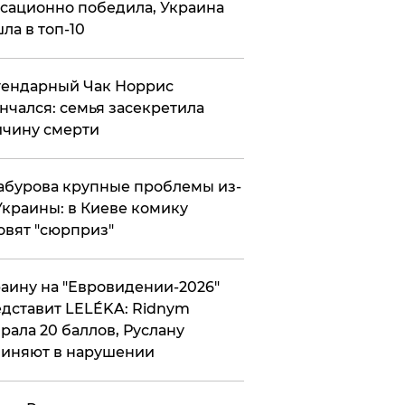
сационно победила, Украина
ла в топ-10
гендарный Чак Норрис
нчался: семья засекретила
чину смерти
абурова крупные проблемы из-
Украины: в Киеве комику
овят "сюрприз"
аину на "Евровидении-2026"
дставит LELÉKA: Ridnym
рала 20 баллов, Руслану
иняют в нарушении