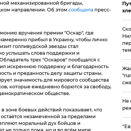
ьной механизированной бригады,
Пут
ком направлении. Об этом
сообщила
пресс-
хле
Ско
монию вручения премии "Оскар", где
Нил
 намеренно прибыл в Украину, чтобы лично
пер
изит голливудской звезды стал
тем
но услышать слова поддержки и
 Обладатель трех "Оскаров" пообщался с
ил искреннюю поддержку и благодарность
Жа
ость и преданность делу защиты страны.
"па
рует значимость для мирового сообщества
сже
ов, которые ежедневно борются за свободу,
 демократическом обществе.
Не 
реж
 в зоне боевых действий показывает, что
 остаётся незамеченной за пределами
епляют моральный дух бойцов и
​“Е
т не только дома, но и во всём мире.