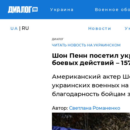
Украина
Военное об
| RU
UA
Новости
У
ДИАЛОГ
ЧИТАТЬ НОВОСТЬ НА УКРАИНСКОМ
Шон Пенн посетил ук
боевых действий – 1
Американский актер Ш
украинских военных на
благодарность бойцам з
Автор:
Светлана Романенко