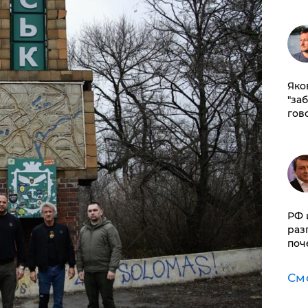
Яко
"за
гов
РФ 
раз
поч
См