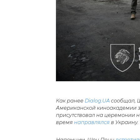
Как ранее
Dialog.UA
сообщал, 
Американской киноакадемии за 
присутствовал на церемонии на
время
направлялся
в Украину.
Напомним, Шон Пенн
встретил