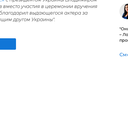
в вместо участия в церемонии вручения
облагодарил выдающегося актера за
ящим другом Украины".
"Он
– Л
про
См