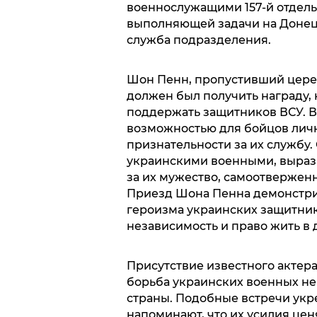
военнослужащими 157-й отдел
выполняющей задачи на Донец
служба подразделения.
Шон Пенн, пропустивший цере
должен был получить награду,
поддержать защитников ВСУ. В
возможностью для бойцов лич
признательности за их службу.
украинскими военными, выраз
за их мужество, самоотверженн
Приезд Шона Пенна демонстри
героизма украинских защитник
независимость и право жить в
Присутствие известного актера
борьба украинских военных не
страны. Подобные встречи укр
напоминают, что их усилия ценя