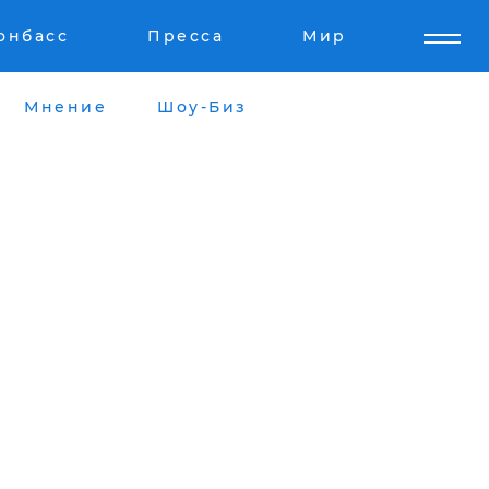
онбасс
Пресса
Мир
Мнение
Шоу-Биз