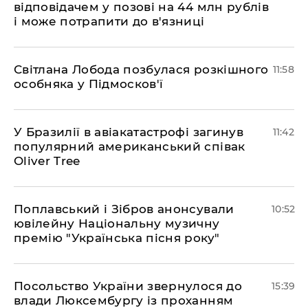
відповідачем у позові на 44 млн рублів
і може потрапити до в'язниці
Світлана Лобода позбулася розкішного
11:58
особняка у Підмосков'ї
У Бразилії в авіакатастрофі загинув
11:42
популярний американський співак
Oliver Tree
Поплавський і Зібров анонсували
10:52
ювілейну Національну музичну
премію "Українська пісня року"
Посольство України звернулося до
15:39
влади Люксембургу із проханням