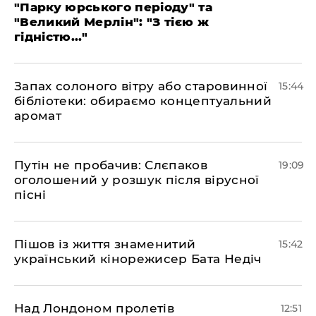
"Парку юрського періоду" та
"Великий Мерлін": "З тією ж
гідністю..."
Запах солоного вітру або старовинної
15:44
бібліотеки: обираємо концептуальний
аромат
​Путін не пробачив: Слєпаков
19:09
оголошений у розшук після вірусної
пісні
Пішов із життя знаменитий
15:42
український кінорежисер Бата Недіч
Над Лондоном пролетів
12:51