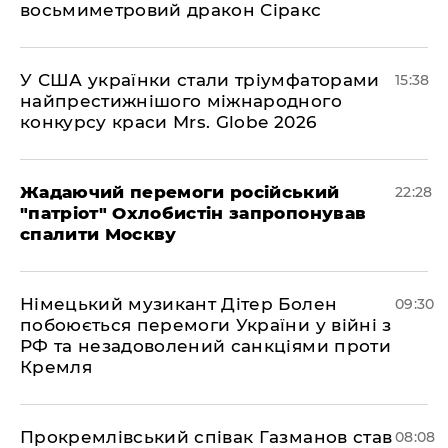
восьмиметровий дракон Сіракс
У США українки стали тріумфаторами
15:38
найпрестижнішого міжнародного
конкурсу краси Mrs. Globe 2026
Жадаючий перемоги російський
22:28
"патріот" Охлобистін запропонував
спалити Москву
Німецький музикант Дітер Болен
09:30
побоюється перемоги України у війні з
РФ та незадоволений санкціями проти
Кремля
​Прокремлівський співак Газманов став
08:08