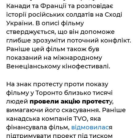
Канади та Франції та розповідає
історії російських солдатів на Сході
України. В описі фільму
стверджується, що він допоможе
глибше зрозуміти поточний конфлікт.
Раніше цей фільм також був
показаний на міжнародному
Венеціанському кінофестивалі.
На знак протесту проти показу
фільму у Торонто близько тисячі
людей
провели акцію протест
у,
вимагаючи його скасування. Раніше
канадська компанія TVO, яка
фінансувала фільм,
відмовилас
я
підтримувати проект під тиском