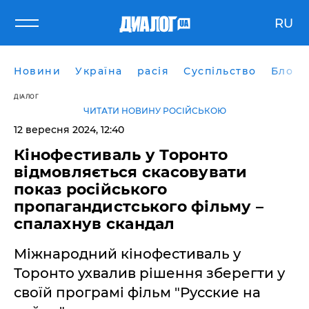
RU
Новини
Україна
расія
Суспільство
Блоги
ДІАЛОГ
ЧИТАТИ НОВИНУ РОСІЙСЬКОЮ
12 вересня 2024, 12:40
Кінофестиваль у Торонто
відмовляється скасовувати
показ російського
пропагандистського фільму –
спалахнув скандал
Міжнародний кінофестиваль у
Торонто ухвалив рішення зберегти у
своїй програмі фільм "Русские на