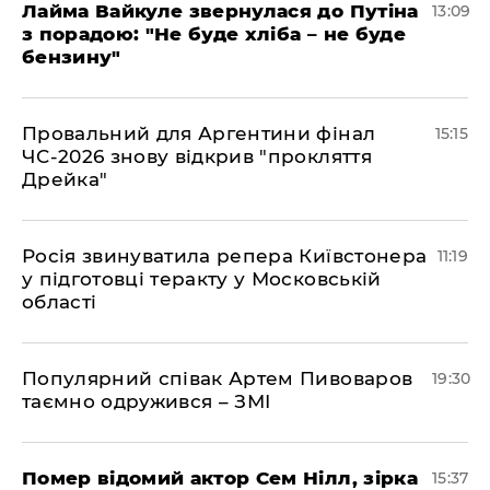
Лайма Вайкуле звернулася до Путіна
13:09
з порадою: "Не буде хліба – не буде
бензину"
Провальний для Аргентини фінал
15:15
ЧС-2026 знову відкрив "прокляття
Дрейка"
Росія звинуватила репера Київстонера
11:19
у підготовці теракту у Московській
області
Популярний співак Артем Пивоваров
19:30
таємно одружився – ЗМІ
Помер відомий актор Сем Нілл, зірка
15:37