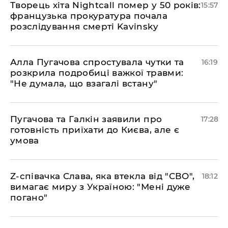
Творець хіта Nightcall помер у 50 років:
15:57
французька прокуратура почала
розслідування смерті Kavinsky
Алла Пугачова спростувала чутки та
16:19
розкрила подробиці важкої травми:
"Не думала, що взагалі встану"
​Пугачова та Галкін заявили про
17:28
готовність приїхати до Києва, але є
умова
​Z-співачка Слава, яка втекла від "СВО",
18:12
вимагає миру з Україною: "Мені дуже
погано"