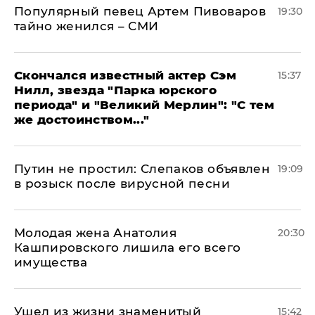
Популярный певец Артем Пивоваров
19:30
тайно женился – СМИ
Скончался известный актер Сэм
15:37
Нилл, звезда "Парка юрского
периода" и "Великий Мерлин": "С тем
же достоинством..."
Путин не простил: Слепаков объявлен
19:09
в розыск после вирусной песни
Молодая жена Анатолия
20:30
Кашпировского лишила его всего
имущества
Ушел из жизни знаменитый
15:42