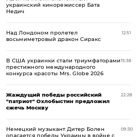
украинский кинорежиссер Бата
Недич
Над Лондоном пролетел
12:51
восьмиметровый дракон Сиракс
В США украинки стали триумфаторами
15:38
престижного международного
конкурса красоты Mrs. Globe 2026
Жаждущий победы российский
22:28
"патриот" Охлобыстин предложил
сжечь Москву
Немецкий музыкант Дитер Болен
09:30
опасается победы Украины в войне с