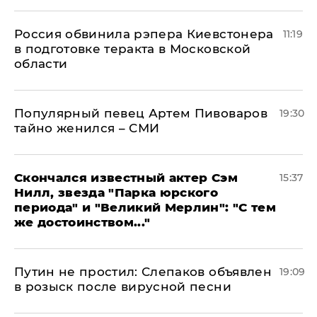
Россия обвинила рэпера Киевстонера
11:19
в подготовке теракта в Московской
области
Популярный певец Артем Пивоваров
19:30
тайно женился – СМИ
Скончался известный актер Сэм
15:37
Нилл, звезда "Парка юрского
периода" и "Великий Мерлин": "С тем
же достоинством..."
Путин не простил: Слепаков объявлен
19:09
в розыск после вирусной песни