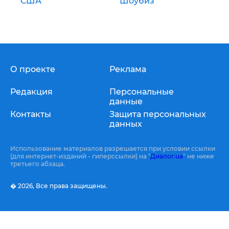
США
Шоубиз
О проекте
Реклама
Редакция
Персональные
данные
Контакты
Защита персональных
данных
Использование материалов разрешается при условии ссылки
(для интернет-изданий - гиперссылки) на "
Диалог.ua
" не ниже
третьего абзаца.
� 2026,
Все права защищены.