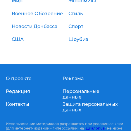
Мир
Экономика
Военное Обозрение
Стиль
Новости Донбасса
Спорт
США
Шоубиз
О проекте
Реклама
Редакция
Персональные
данные
Контакты
Защита персональных
данных
Использование материалов разрешается при условии ссылки
(для интернет-изданий - гиперссылки) на "
Диалог.ua
" не ниже