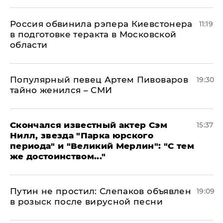
Россия обвинила рэпера Киевстонера
11:19
в подготовке теракта в Московской
области
Популярный певец Артем Пивоваров
19:30
тайно женился – СМИ
Скончался известный актер Сэм
15:37
Нилл, звезда "Парка юрского
периода" и "Великий Мерлин": "С тем
же достоинством..."
Путин не простил: Слепаков объявлен
19:09
в розыск после вирусной песни