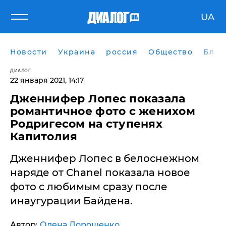
UA
Новости
Украина
россия
Общество
Блог
ДИАЛОГ
22 января 2021, 14:17
Дженнифер Лопес показала
романтичное фото с женихом
Родригесом на ступенях
Капитолия
Дженнифер Лопес в белоснежном
наряде от Chanel показала новое
фото с любимым сразу после
инаугурации Байдена.
Автор:
Олена Дорошенко