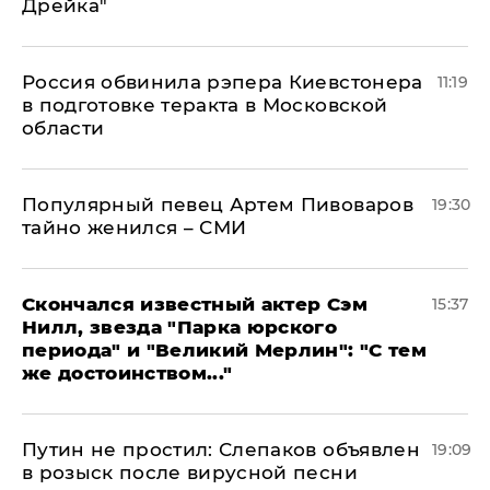
Дрейка"
Россия обвинила рэпера Киевстонера
11:19
в подготовке теракта в Московской
области
Популярный певец Артем Пивоваров
19:30
тайно женился – СМИ
Скончался известный актер Сэм
15:37
Нилл, звезда "Парка юрского
периода" и "Великий Мерлин": "С тем
же достоинством..."
Путин не простил: Слепаков объявлен
19:09
в розыск после вирусной песни