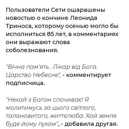
Пользователи Сети ошарашены
новостью о кончине Леонида
Триноса, которому осенью могло бы
исполниться 85 лет, в комментариях
они выражают слова
соболезнования.
"Вічна пам’ять . Лікар від Бога.
Царство Небесне",
- комментирует
подписчица.
"Нехай з Богом спочиває! Я
молитимусь за цього світлого,
талановитого, життєлюба. Хай земля
буде йому пухом"
, - добавила другая.