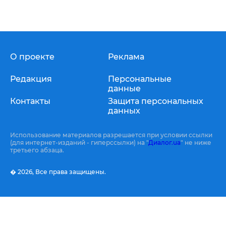
О проекте
Реклама
Редакция
Персональные
данные
Контакты
Защита персональных
данных
Использование материалов разрешается при условии ссылки
(для интернет-изданий - гиперссылки) на "
Диалог.ua
" не ниже
третьего абзаца.
� 2026,
Все права защищены.