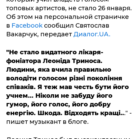
топовых артистов, не стало 26 января.
Об этом на персональной страничке
в
Facebook
сообщил Святослав
Вакарчук, передает
Диалог.UA.
"Не стало видатного лікаря-
фоніатора Леоніда Триноса.
Людини, яка вчила правильно
володіти голосом різні покоління
співаків. Я теж мав честь бути його
учнем... Ніколи не забуду його
гумор, його голос, його добру
енергію. Шкода. Відходять кращі..
." -
пишет музыкант в блоге.