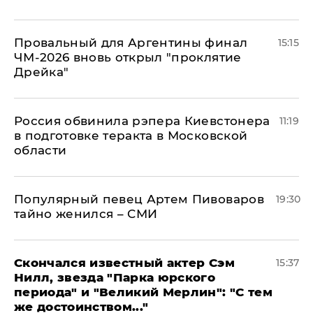
Провальный для Аргентины финал
15:15
ЧМ-2026 вновь открыл "проклятие
Дрейка"
Россия обвинила рэпера Киевстонера
11:19
в подготовке теракта в Московской
области
Популярный певец Артем Пивоваров
19:30
тайно женился – СМИ
Скончался известный актер Сэм
15:37
Нилл, звезда "Парка юрского
периода" и "Великий Мерлин": "С тем
же достоинством..."