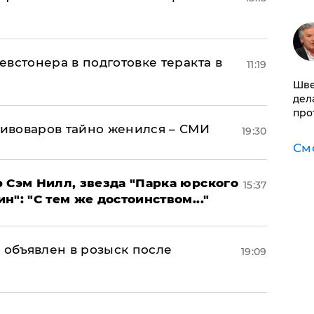
встонера в подготовке теракта в
11:19
Шве
дел
про
ивоваров тайно женился – СМИ
19:30
См
 Сэм Нилл, звезда "Парка юрского
15:37
": "С тем же достоинством..."
 объявлен в розыск после
19:09