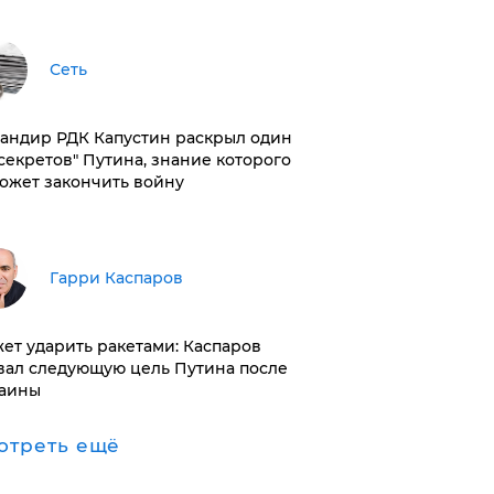
Сеть
андир РДК Капустин раскрыл один
"секретов" Путина, знание которого
ожет закончить войну
Гарри Каспаров
ет ударить ракетами: Каспаров
вал следующую цель Путина после
аины
отреть ещё