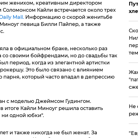
воим женихом, креативным директором
Пут
 Соломонсом Кайли встречается около трех
хле
ily Mail.
Информацию о скорой женитьбе
 Миноуг певица Билли Пайпер, а также
Ско
с.
Нил
пер
яла в официальном браке, несколько раз
тем
 со своими бойфрендами, но до свадьбы так
был период, когда из элегантной артистки
рокершу. Это было связано с влиянием
Жа
о парня, который часто впадал в депрессию
"па
сже
ан с моделью Джеймсом Гудингом.
Не 
в итоге Кайли Миноуг решила оставить
реж
л ни одной юбки".
ет и также никогда не был женат. За
​“Е