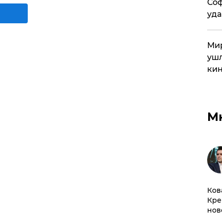
Соф
уда
Мир
ушл
кин
М
Ков
Кре
нов