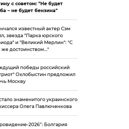
ину с советом: "Не будет
ба – не будет бензина"
нчался известный актер Сэм
л, звезда "Парка юрского
иода" и "Великий Мерлин": "С
 же достоинством..."
ждущий победы российский
триот" Охлобыстин предложил
чь Москву
стало знаменитого украинского
иссера Олега Павлюченкова
вровидение-2026”: Болгария