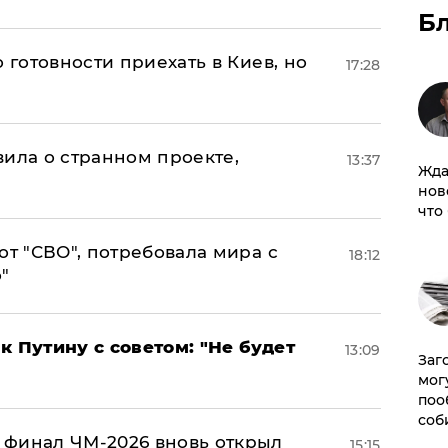
Б
 готовности приехать в Киев, но
17:28
вила о странном проекте,
13:37
Жда
нов
что
от "СВО", потребовала мира с
18:12
"
к Путину с советом: "Не будет
13:09
Заг
мог
поо
соб
 финал ЧМ-2026 вновь открыл
15:15