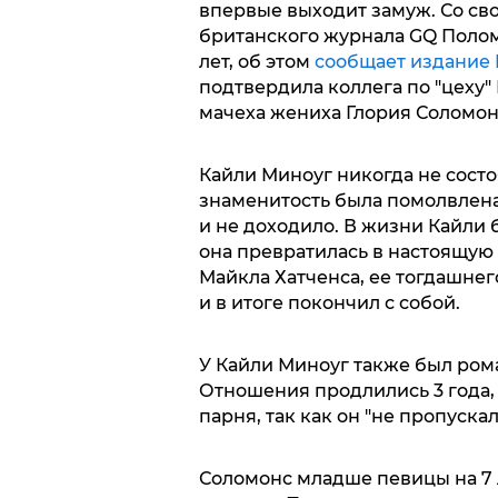
впервые выходит замуж. Со с
британского журнала GQ Полом
лет, об этом
сообщает издание Da
подтвердила коллега по "цеху"
мачеха жениха Глория Соломон
Кайли Миноуг никогда не состо
знаменитость была помолвлена
и не доходило. В жизни Кайли 
она превратилась в настоящую 
Майкла Хатченса, ее тогдашнег
и в итоге покончил с собой.
У Кайли Миноуг также был ром
Отношения продлились 3 года, 
парня, так как он "не пропуска
Соломонс младше певицы на 7 л