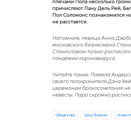
плечами Пола несколько гром
причисляют Лану Дель Рей, Бел
Пол Соломонс познакомился на
не расстается.
Напомним, певица Анна Дзюба из
московского бизнесмена Стани
Станиславом только расписалис
пандемии коронавируса.
Читайте также: Памела Андер
своего телохранителя Дэна Хейх
церемонии бракосочетания не 
невесты. Пара скромно распис
Общество
Шоу-бизнес
Новос