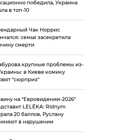
сационно победила, Украина
ла в топ-10
гендарный Чак Норрис
нчался: семья засекретила
чину смерти
абурова крупные проблемы из-
Украины: в Киеве комику
овят "сюрприз"
аину на "Евровидении-2026"
дставит LELÉKA: Ridnym
рала 20 баллов, Руслану
иняют в нарушении