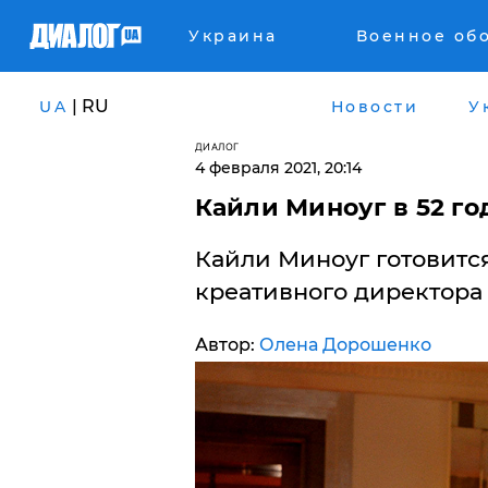
Украина
Военное об
| RU
UA
Новости
У
ДИАЛОГ
4 февраля 2021, 20:14
Кайли Миноуг в 52 г
Кайли Миноуг готовится
креативного директора 
Автор:
Олена Дорошенко