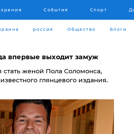
озрение
События
Спорт
Д
краина
россия
Общество
Блоги
ода впервые выходит замуж
 стать женой Пола Соломонса,
известного глянцевого издания.