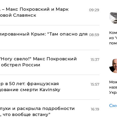
, – Макс Покровский и Марк
09:29
овой Славянск
Ком
упированный Крым: "Там опасно для
08:59
из 
пом
"Ногу свело!" Макс Покровский
15:37
 обстрел России
Мож
ер в 50 лет: французская
15:57
наз
дование смерти Kavinsky
Укр
См
слухи и раскрыла подробности
16:19
, что вообще встану"