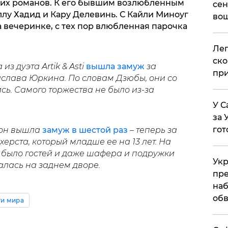
ких романов. К его бывшим возлюбленным
сен
лу Хадид и Кару Делевинь. С Кайли Миноуг
вош
 вечеринке, с тех пор влюбленная парочка
​Ле
ско
 дуэта Artik & Asti
вышла замуж
за
при
слава Юркина. По словам Дзюбы, они со
ь. Самого торжества не было из-за
У С
за 
гот
сон вышла
замуж в шестой раз
– теперь за
ерста, который младше ее на 13 лет. На
было гостей и даже шафера и подружки
Укр
алась на заднем дворе.
пре
наб
обв
ти мира