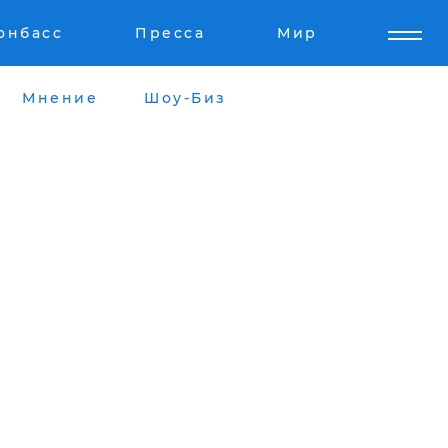
онбасс
Пресса
Мир
Мнение
Шоу-Биз