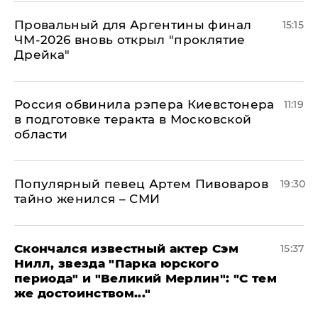
Провальный для Аргентины финал
15:15
ЧМ-2026 вновь открыл "проклятие
Дрейка"
Россия обвинила рэпера Киевстонера
11:19
в подготовке теракта в Московской
области
Популярный певец Артем Пивоваров
19:30
тайно женился – СМИ
Скончался известный актер Сэм
15:37
Нилл, звезда "Парка юрского
периода" и "Великий Мерлин": "С тем
же достоинством..."