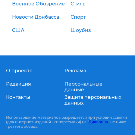
Военное Обозрение
Стиль
Новости Донбасса
Спорт
США
Шоубиз
О проекте
Реклама
Редакция
Персональные
данные
Контакты
Защита персональных
данных
Использование материалов разрешается при условии ссылки
(для интернет-изданий - гиперссылки) на "
Диалог.ua
" не ниже
третьего абзаца.