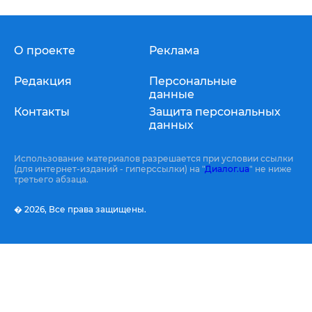
О проекте
Реклама
Редакция
Персональные
данные
Контакты
Защита персональных
данных
Использование материалов разрешается при условии ссылки
(для интернет-изданий - гиперссылки) на "
Диалог.ua
" не ниже
третьего абзаца.
� 2026,
Все права защищены.