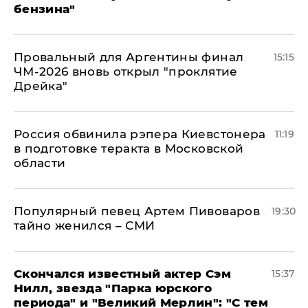
бензина"
Провальный для Аргентины финал
15:15
ЧМ-2026 вновь открыл "проклятие
Дрейка"
Россия обвинила рэпера Киевстонера
11:19
в подготовке теракта в Московской
области
Популярный певец Артем Пивоваров
19:30
тайно женился – СМИ
Скончался известный актер Сэм
15:37
Нилл, звезда "Парка юрского
периода" и "Великий Мерлин": "С тем