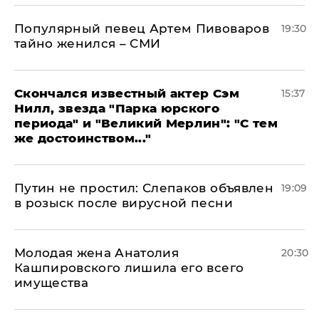
Популярный певец Артем Пивоваров
19:30
тайно женился – СМИ
Скончался известный актер Сэм
15:37
Нилл, звезда "Парка юрского
периода" и "Великий Мерлин": "С тем
же достоинством..."
Путин не простил: Слепаков объявлен
19:09
в розыск после вирусной песни
Молодая жена Анатолия
20:30
Кашпировского лишила его всего
имущества