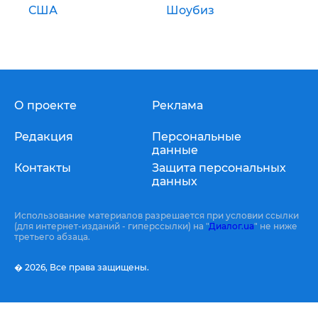
США
Шоубиз
О проекте
Реклама
Редакция
Персональные
данные
Контакты
Защита персональных
данных
Использование материалов разрешается при условии ссылки
(для интернет-изданий - гиперссылки) на "
Диалог.ua
" не ниже
третьего абзаца.
� 2026,
Все права защищены.