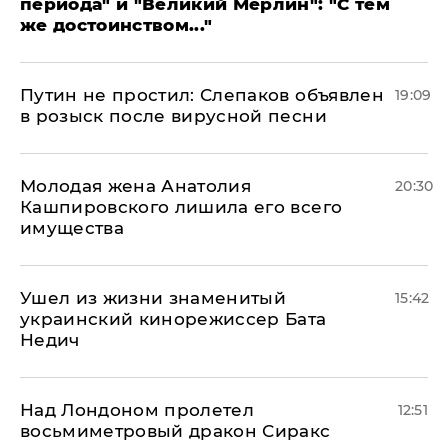
периода" и "Великий Мерлин": "С тем
же достоинством..."
Путин не простил: Слепаков объявлен
19:09
в розыск после вирусной песни
Молодая жена Анатолия
20:30
Кашпировского лишила его всего
имущества
Ушел из жизни знаменитый
15:42
украинский кинорежиссер Бата
Недич
Над Лондоном пролетел
12:51
восьмиметровый дракон Сиракс