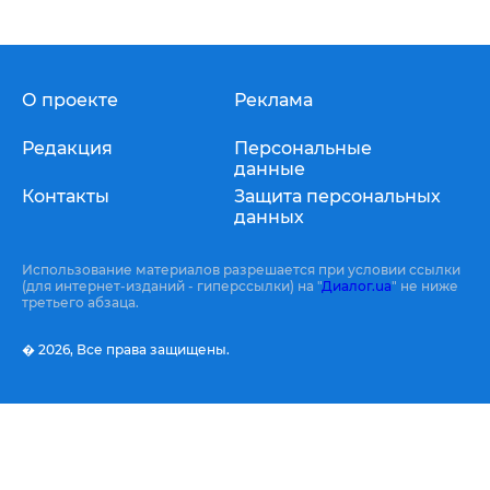
О проекте
Реклама
Редакция
Персональные
данные
Контакты
Защита персональных
данных
Использование материалов разрешается при условии ссылки
(для интернет-изданий - гиперссылки) на "
Диалог.ua
" не ниже
третьего абзаца.
� 2026,
Все права защищены.