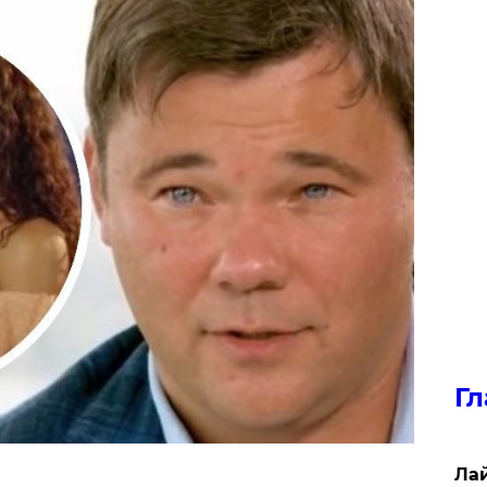
Гл
Лай