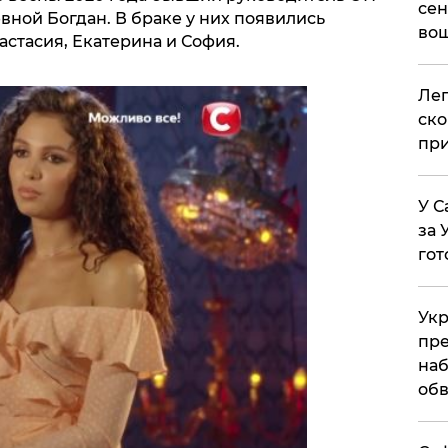
сен
евной Богдан. В браке у них появились
вош
астасия, Екатерина и София.
​Ле
ско
при
У С
за 
гот
Укр
пре
наб
обв