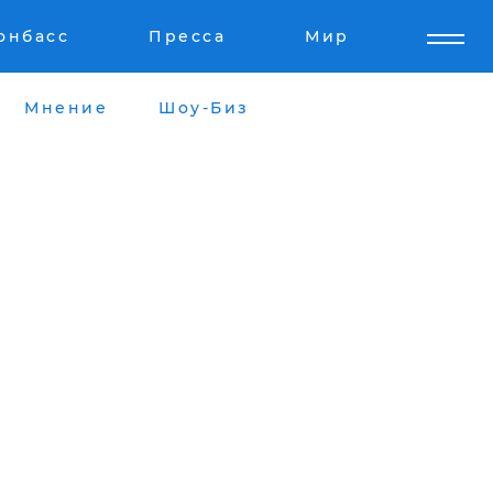
онбасс
Пресса
Мир
Мнение
Шоу-Биз