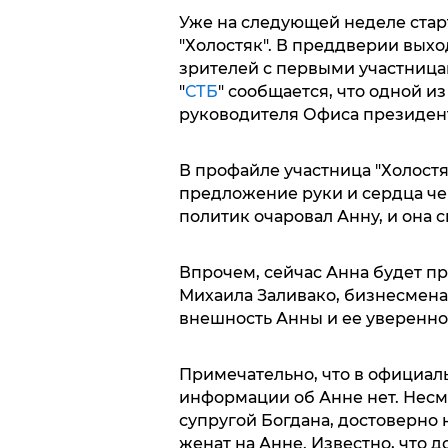
Уже на следующей неделе старт
"Холостяк". В преддверии вых
зрителей с первыми участницам
"
СТБ
" сообщается, что одной и
руководителя Офиса президент
В профайле участница "Холостяк
предложение руки и сердца чер
политик очаровал Анну, и она ск
Впрочем, сейчас Анна будет пре
Михаила Заливако, бизнесмена 
внешность Анны и ее увереннос
Примечательно, что в официал
информации об Анне нет. Несмо
супругой Богдана, достоверно
женат на Анне. Известно, что 