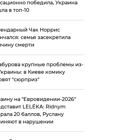
сационно победила, Украина
ла в топ-10
гендарный Чак Норрис
нчался: семья засекретила
чину смерти
абурова крупные проблемы из-
Украины: в Киеве комику
овят "сюрприз"
аину на "Евровидении-2026"
дставит LELÉKA: Ridnym
рала 20 баллов, Руслану
иняют в нарушении