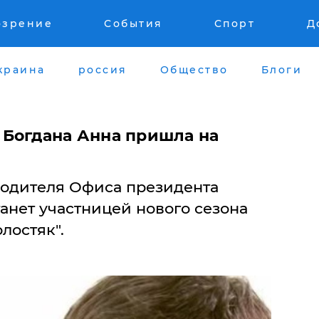
озрение
События
Спорт
Д
краина
россия
Общество
Блоги
Богдана Анна пришла на
одителя Офиса президента
анет участницей нового сезона
лостяк".