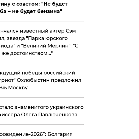
ину с советом: "Не будет
ба – не будет бензина"
нчался известный актер Сэм
л, звезда "Парка юрского
иода" и "Великий Мерлин": "С
 же достоинством..."
ждущий победы российский
триот" Охлобыстин предложил
чь Москву
стало знаменитого украинского
иссера Олега Павлюченкова
вровидение-2026”: Болгария