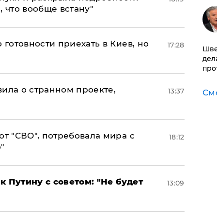
, что вообще встану"
 готовности приехать в Киев, но
17:28
Шве
дел
про
вила о странном проекте,
13:37
См
от "СВО", потребовала мира с
18:12
"
к Путину с советом: "Не будет
13:09