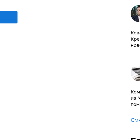
Ков
Кре
нов
Ком
из 
пом
См