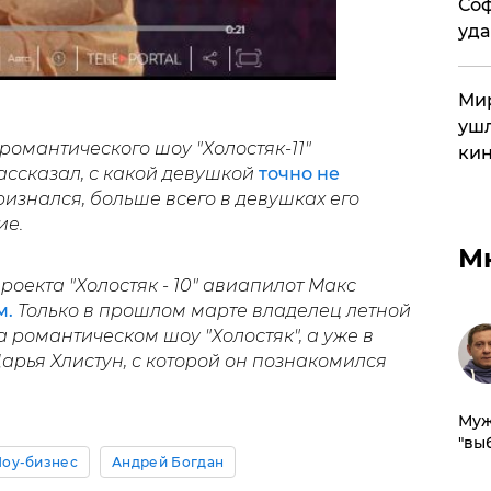
Соф
уда
Мир
ушл
омантического шоу "Холостяк-11"
кин
ссказал, с какой девушкой
точно не
изнался, больше всего в девушках его
ие.
М
роекта "Холостяк - 10" авиапилот Макс
м.
Только в прошлом марте владелец летной
 романтическом шоу "Холостяк", а уже в
Дарья Хлистун, с которой он познакомился
Муж
"вы
оу-бизнес
Андрей Богдан