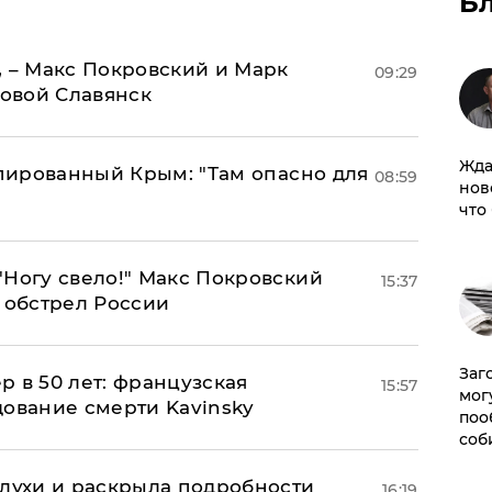
Б
, – Макс Покровский и Марк
09:29
овой Славянск
Жда
упированный Крым: "Там опасно для
08:59
нов
что
"Ногу свело!" Макс Покровский
15:37
 обстрел России
Заг
ер в 50 лет: французская
15:57
мог
дование смерти Kavinsky
поо
соб
слухи и раскрыла подробности
16:19