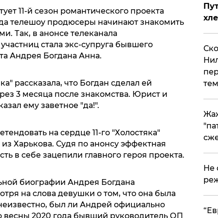
Пут
ует 11-й сезон романтического проекта
хле
ода телешоу продюсеры начинают знакомить
и. Так, в анонсе телеканала
з участниц стала экс-супруга бывшего
Ско
а Андрея Богдана Анна.
Нил
пер
а" рассказала, что Богдан сделал ей
тем
ез 3 месяца после знакомства. Юрист и
азал ему заветное "да!".
Жа
"па
тендовать на сердце 11-го "Холостяка"
сже
из Харькова. Судя по анонсу эффектная
ть в себе зацепили главного героя проекта.
Не 
реж
ьной биографии Андрея Богдана
тря на слова девушки о том, что она была
 неизвестно, был ли Андрей официально
​“Е
до весны 2020 года бывший руководитель ОП