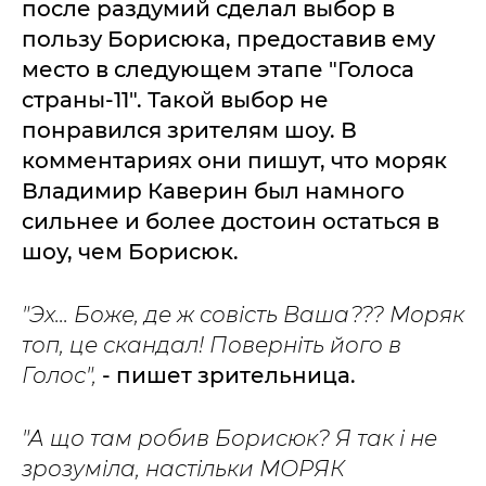
после раздумий сделал выбор в
пользу Борисюка, предоставив ему
место в следующем этапе "Голоса
страны-11". Такой выбор не
понравился зрителям шоу. В
комментариях они пишут, что моряк
Владимир Каверин был намного
сильнее и более достоин остаться в
шоу, чем Борисюк.
"Эх... Боже, де ж совість Ваша??? Моряк
топ, це скандал! Поверніть його в
Голос",
- пишет зрительница.
"А що там робив Борисюк? Я так і не
зрозуміла, настільки МОРЯК