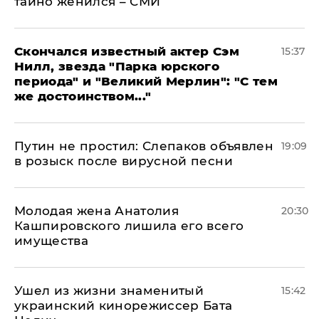
тайно женился – СМИ
Скончался известный актер Сэм
15:37
Нилл, звезда "Парка юрского
периода" и "Великий Мерлин": "С тем
же достоинством..."
Путин не простил: Слепаков объявлен
19:09
в розыск после вирусной песни
Молодая жена Анатолия
20:30
Кашпировского лишила его всего
имущества
Ушел из жизни знаменитый
15:42
украинский кинорежиссер Бата