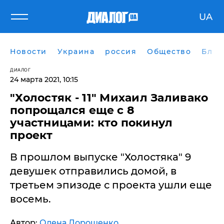
UA
Новости
Украина
россия
Общество
Блог
ДИАЛОГ
24 марта 2021, 10:15
"Холостяк - 11" Михаил Заливако
попрощался еще с 8
участницами: кто покинул
проект
В прошлом выпуске "Холостяка" 9
девушек отправились домой, в
третьем эпизоде с проекта ушли еще
восемь.
Автор:
Олена Дорошенко