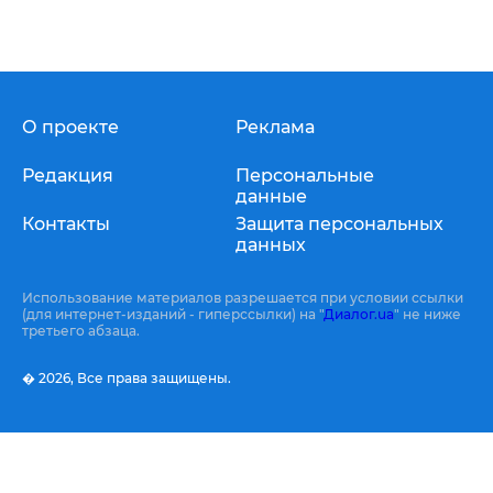
О проекте
Реклама
Редакция
Персональные
данные
Контакты
Защита персональных
данных
Использование материалов разрешается при условии ссылки
(для интернет-изданий - гиперссылки) на "
Диалог.ua
" не ниже
третьего абзаца.
� 2026,
Все права защищены.