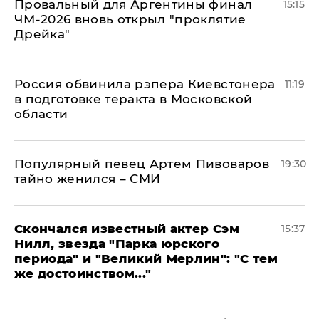
Провальный для Аргентины финал
15:15
ЧМ-2026 вновь открыл "проклятие
Дрейка"
Россия обвинила рэпера Киевстонера
11:19
в подготовке теракта в Московской
области
Популярный певец Артем Пивоваров
19:30
тайно женился – СМИ
Скончался известный актер Сэм
15:37
Нилл, звезда "Парка юрского
периода" и "Великий Мерлин": "С тем
же достоинством..."