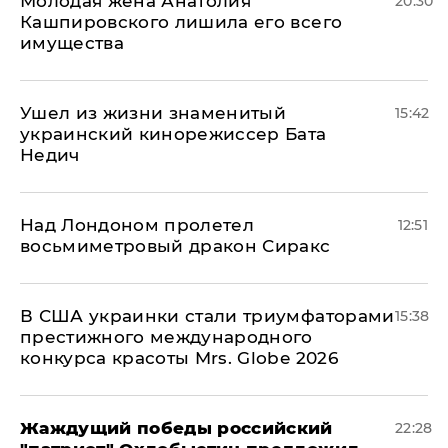
Молодая жена Анатолия
20:30
Кашпировского лишила его всего
имущества
Ушел из жизни знаменитый
15:42
украинский кинорежиссер Бата
Недич
Над Лондоном пролетел
12:51
восьмиметровый дракон Сиракс
В США украинки стали триумфаторами
15:38
престижного международного
конкурса красоты Mrs. Globe 2026
Жаждущий победы российский
22:28