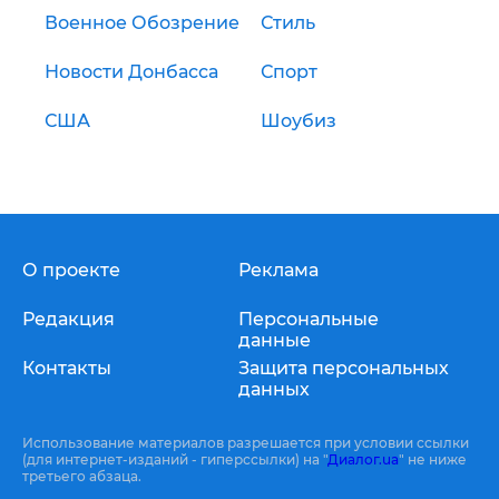
Военное Обозрение
Стиль
Новости Донбасса
Спорт
США
Шоубиз
О проекте
Реклама
Редакция
Персональные
данные
Контакты
Защита персональных
данных
Использование материалов разрешается при условии ссылки
(для интернет-изданий - гиперссылки) на "
Диалог.ua
" не ниже
третьего абзаца.