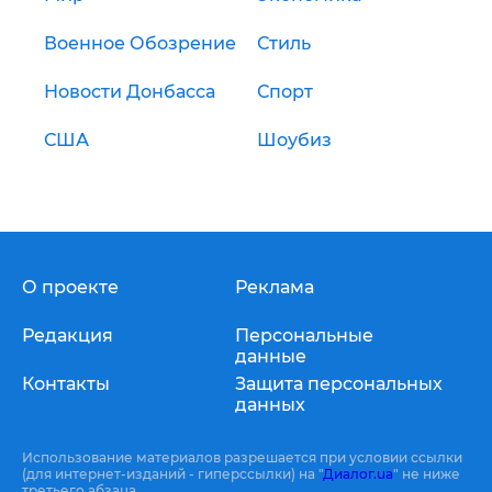
Военное Обозрение
Стиль
Новости Донбасса
Спорт
США
Шоубиз
О проекте
Реклама
Редакция
Персональные
данные
Контакты
Защита персональных
данных
Использование материалов разрешается при условии ссылки
(для интернет-изданий - гиперссылки) на "
Диалог.ua
" не ниже
третьего абзаца.