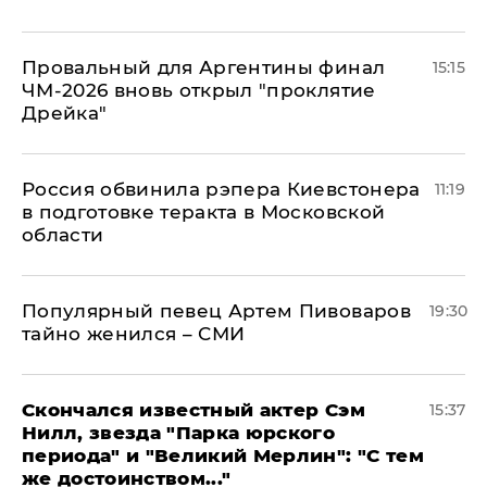
Провальный для Аргентины финал
15:15
ЧМ-2026 вновь открыл "проклятие
Дрейка"
Россия обвинила рэпера Киевстонера
11:19
в подготовке теракта в Московской
области
Популярный певец Артем Пивоваров
19:30
тайно женился – СМИ
Скончался известный актер Сэм
15:37
Нилл, звезда "Парка юрского
периода" и "Великий Мерлин": "С тем
же достоинством..."