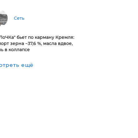
Сеть
оЛоЧКа" бьет по карману Кремля:
орт зерна −37,6 %, масла вдвое,
ль в коллапсе
отреть ещё