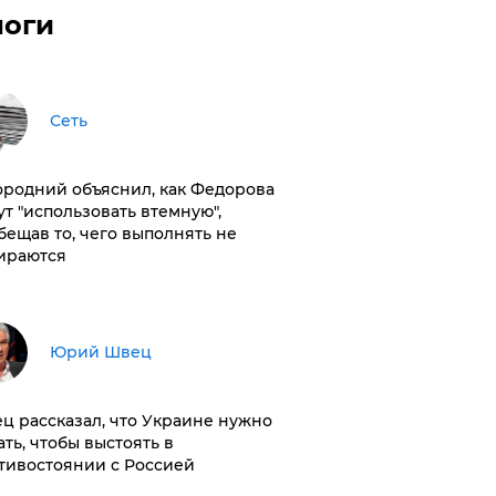
логи
Сеть
ородний объяснил, как Федорова
ут "использовать втемную",
бещав то, чего выполнять не
ираются
Юрий Швец
ц рассказал, что Украине нужно
ать, чтобы выстоять в
тивостоянии с Россией