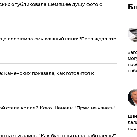
ских опубликовала щемящее душу фото с
Б
ца посвятила ему важный клип: "Папа ждал это
Заг
мог
поо
соб
: Каменских показала, как готовится к
й стала копией Коко Шанель: "Прям не узнать"
Шве
дел
про
о разругались: "Как будто ты одна работаешь!"