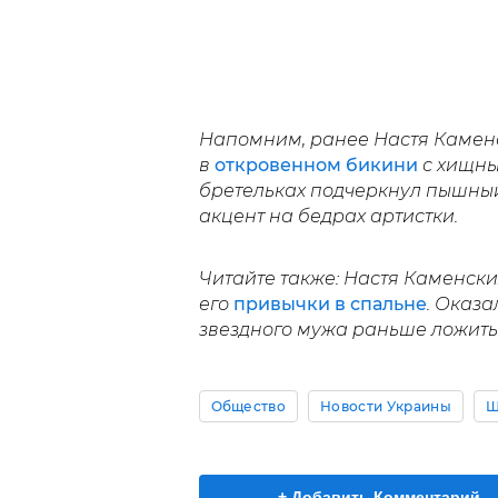
Напомним, ранее Настя Камен
в
откровенном бикини
с хищны
бретельках подчеркнул пышный
акцент на бедрах артистки.
Читайте также: Настя Каменски
его
привычки в спальне
. Оказа
звездного мужа раньше ложитьс
Общество
Новости Украины
Ш
+ Добавить Комментарий