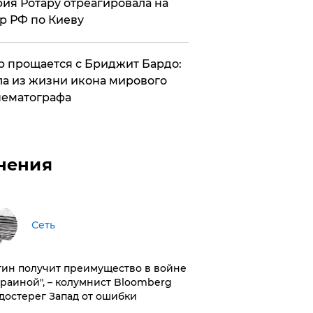
ия Ротару отреагировала на
р РФ по Киеву
 прощается с Бриджит Бардо:
а из жизни икона мирового
ематографа
нения
Сеть
тин получит преимущество в войне
краиной", – колумнист Bloomberg
достерег Запад от ошибки