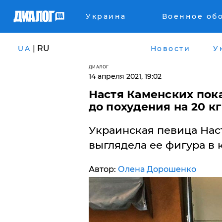
Украина
Военное об
| RU
UA
Новости
У
ДИАЛОГ
14 апреля 2021, 19:02
Настя Каменских пок
до похудения на 20 кг
Украинская певица Наст
выглядела ее фигура в 
Автор:
Олена Дорошенко