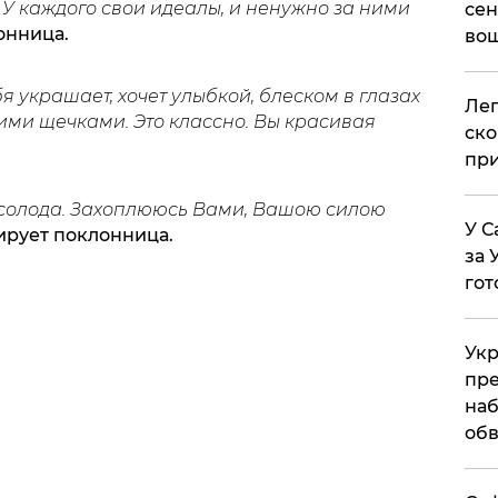
У каждого свои идеалы, и ненужно за ними
сен
онница.
вош
 украшает, хочет улыбкой, блеском в глазах
​Ле
ими щечками. Это классно. Вы красивая
ско
при
 насолода. Захоплююсь Вами, Вашою силою
У С
тирует поклонница.
за 
гот
Укр
пре
наб
обв