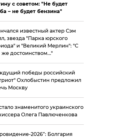
ину с советом: "Не будет
ба – не будет бензина"
нчался известный актер Сэм
л, звезда "Парка юрского
иода" и "Великий Мерлин": "С
 же достоинством..."
ждущий победы российский
триот" Охлобыстин предложил
чь Москву
стало знаменитого украинского
иссера Олега Павлюченкова
вровидение-2026”: Болгария