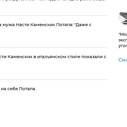
а мужа Насти Каменских Потапа: "Даже с
​"М
эксп
уго
ти Каменских в итальянском стиле показали с
См
на себе Потапа