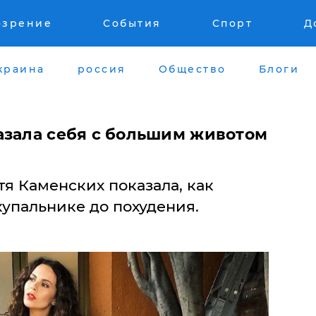
озрение
События
Спорт
Д
краина
россия
Общество
Блоги
азала себя с большим животом
я Каменских показала, как
купальнике до похудения.