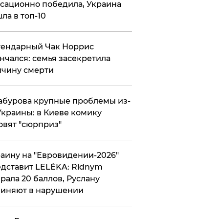
сационно победила, Украина
ла в топ-10
гендарный Чак Норрис
нчался: семья засекретила
чину смерти
абурова крупные проблемы из-
Украины: в Киеве комику
овят "сюрприз"
аину на "Евровидении-2026"
дставит LELÉKA: Ridnym
рала 20 баллов, Руслану
иняют в нарушении