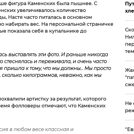
ньше фигура Каменских была пышнее. С
Пут
нских увеличивалось количество
хле
ы, Настя часто питалась в основном
о набирать вес. На персональной страничке
Ско
е показала себя в купальнике до
Нил
пер
тем
лась выставлять эти фото. И раньше никогда
лго стеснялась и переживала, и очень часто
 пришла к тому, что мы должны... Мы просто
Жа
 сколько килограммов, неважно, как мы
"па
сже
хвалили артистку за результат, которого
Не 
время фолловеры отмечают, что Каменских
реж
​“Е
сия в любом весе классная и