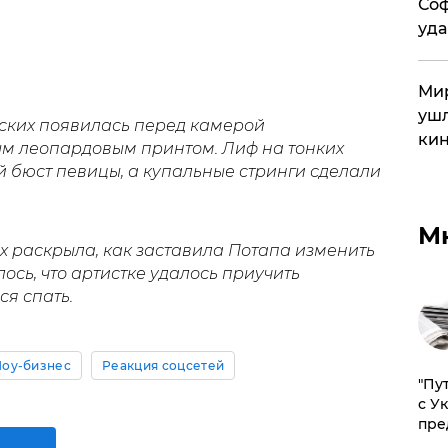
Соф
уда
Мир
ушл
ских появилась перед камерой
кин
м леопардовым принтом. Лиф на тонких
 бюст певицы, а купальные стринги сделали
М
х раскрыла, как заставила Потапа изменить
лось, что артистке удалось приучить
я спать.
оу-бизнес
Реакция соцсетей
"Пу
с У
пре