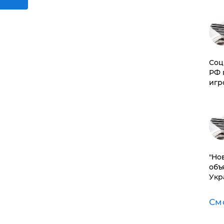
Соц
РФ 
игр
"Но
объ
Укр
См