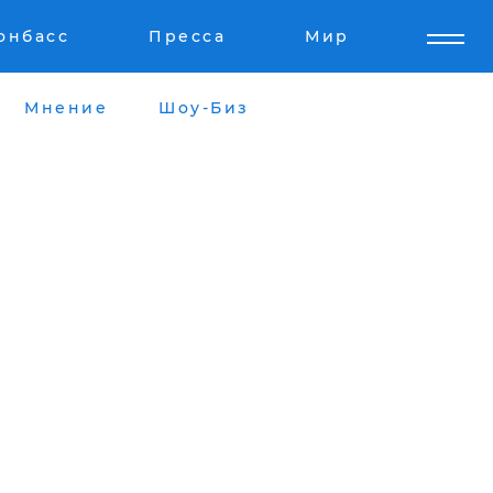
онбасс
Пресса
Мир
Мнение
Шоу-Биз