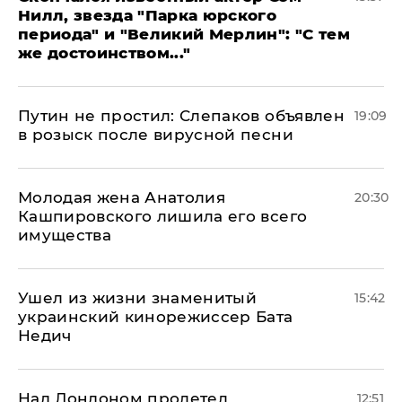
Нилл, звезда "Парка юрского
периода" и "Великий Мерлин": "С тем
же достоинством..."
Путин не простил: Слепаков объявлен
19:09
в розыск после вирусной песни
Молодая жена Анатолия
20:30
Кашпировского лишила его всего
имущества
Ушел из жизни знаменитый
15:42
украинский кинорежиссер Бата
Недич
Над Лондоном пролетел
12:51