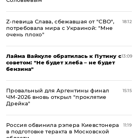
Z-певица Слава, сбежавшая от "СВО",
18:12
потребовала мира с Украиной: "Мне
очень плохо"
Лайма Вайкуле обратилась к Путину с
13:09
советом: "Не будет хлеба – не будет
бензина"
Провальный для Аргентины финал
15:15
ЧМ-2026 вновь открыл "проклятие
Дрейка"
Россия обвинила рэпера Киевстонера
11:19
в подготовке теракта в Московской
области