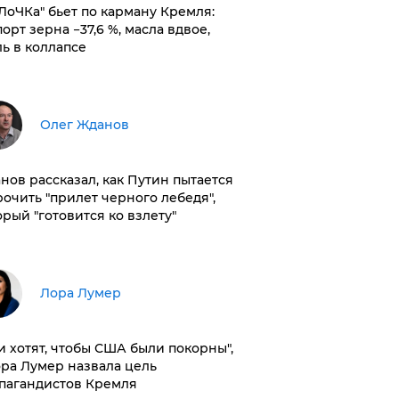
оЛоЧКа" бьет по карману Кремля:
орт зерна −37,6 %, масла вдвое,
ль в коллапсе
Олег Жданов
нов рассказал, как Путин пытается
рочить "прилет черного лебедя",
орый "готовится ко взлету"
​Лора Лумер
и хотят, чтобы США были покорны",
ора Лумер назвала цель
пагандистов Кремля