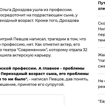
Пут
хле
 Ольга Дроздова ушла из профессии.
сосредоточит на подрастающем сыне, у
еходный возраст. Кроме того, Дроздова
Ско
Нил
пер
трий Певцов написал, трагедии в том, что
тем
 профессию, нет. Как отметил актер, его
о театра "Современник", которому отдала 32
Жа
ршила актерскую карьеру.
"па
сже
ерской профессии. А главное - проблемы
 Переходный возраст сына, его проблемы
 то ни было"
, - написал Певцов, дав понять,
Не 
ешение, принятое его супругой.
реж
​“Е