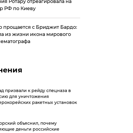
ия Ротару отреагировала на
р РФ по Киеву
 прощается с Бриджит Бардо:
а из жизни икона мирового
ематографа
нения
ад призвали к рейду спецназа в
сию для уничтожения
ерокорейских ракетных установок
орский объяснил, почему
яющие деньги российские