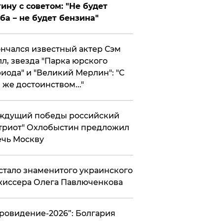
ину с советом: "Не будет
ба – не будет бензина"
нчался известный актер Сэм
л, звезда "Парка юрского
иода" и "Великий Мерлин": "С
 же достоинством..."
ждущий победы российский
триот" Охлобыстин предложил
чь Москву
стало знаменитого украинского
иссера Олега Павлюченкова
вровидение-2026”: Болгария