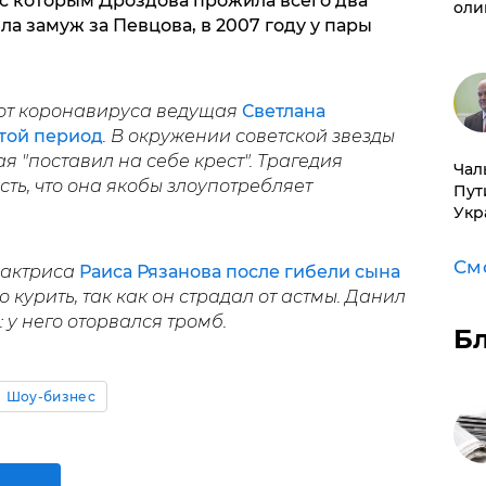
 с которым Дроздова прожила всего два
оли
ла замуж за Певцова, в 2007 году у пары
 от коронавируса ведущая
Светлана
той период
. В окружении советской звезды
я "поставил на себе крест". Трагедия
Чал
ть, что она якобы злоупотребляет
Пут
Укр
См
 актриса
Раиса Рязанова после гибели сына
 курить, так как он страдал от астмы. Данил
 у него оторвался тромб.
Б
Шоу-бизнес