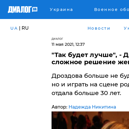
Украина
Военное об
| RU
UA
Новости
У
ДИАЛОГ
11 мая 2021, 12:37
"Так будет лучше", -
сложное решение же
Дроздова больше не буд
но и играть на сцене р
отдала больше 30 лет.
Автор:
Надежда Никитина