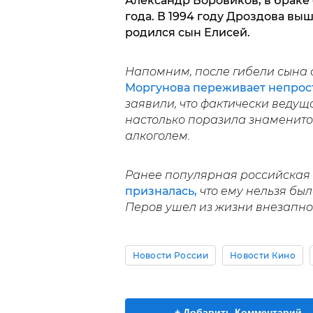
Александр Боровиков, в браке
года. В 1994 году Дроздова выш
родился сын Елисей.
Напомним, после гибели сына
Моргунова переживает непрос
заявили, что фактически ведуща
настолько поразила знаменитос
алкоголем.
Ранее популярная российская
призналась,
что ему нельзя было
Перов ушел из жизни внезапно:
Новости России
Новости Кино
+ Добавить Комментарий