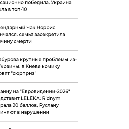
сационно победила, Украина
ла в топ-10
гендарный Чак Норрис
нчался: семья засекретила
чину смерти
абурова крупные проблемы из-
Украины: в Киеве комику
овят "сюрприз"
аину на "Евровидении-2026"
дставит LELÉKA: Ridnym
рала 20 баллов, Руслану
иняют в нарушении