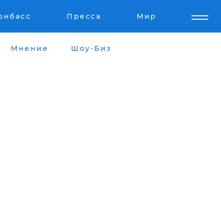
онбасс
Пресса
Мир
Мнение
Шоу-Биз