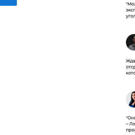
​"М
эксп
уго
Жда
отс
кот
"Он
– Л
про