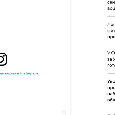
сен
вош
​Ле
ско
при
У С
за 
гот
ликацию в Instagram
Укр
пре
наб
обв