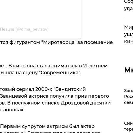
Соф
уда
Мир
 Певцов (@dima_pevtsov)
ушл
кин
ется фигурантом "Миротворца" за посещение
т. В кино она стала сниматься в 21-летнем
М
 вышла на сцену "Современника".
ьтовый сериал 2000-х "Бандитский
Зап
 Званцевой актриса получила приз первого
Рос
сев
в. В послужном списке Дроздовой десятки
становках.
Сик
 Первым супругом актрисы был актер
тер