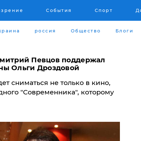
озрение
События
Спорт
Д
краина
россия
Общество
Блоги
 Дмитрий Певцов поддержал
ны Ольги Дроздовой
ет сниматься не только в кино,
одного "Современника", которому