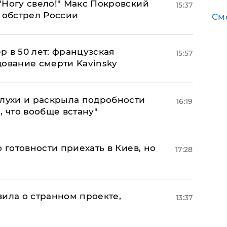
"Ногу свело!" Макс Покровский
15:37
 обстрел России
См
ер в 50 лет: французская
15:57
дование смерти Kavinsky
слухи и раскрыла подробности
16:19
, что вообще встану"
 готовности приехать в Киев, но
17:28
вила о странном проекте,
13:37