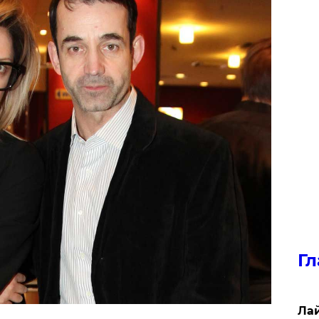
Гл
Лай