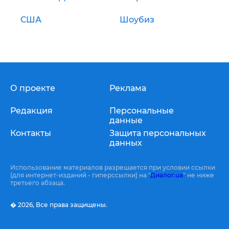
США
Шоубиз
О проекте
Реклама
Редакция
Персональные
данные
Контакты
Защита персональных
данных
Использование материалов разрешается при условии ссылки
(для интернет-изданий - гиперссылки) на "
Диалог.ua
" не ниже
третьего абзаца.
� 2026,
Все права защищены.