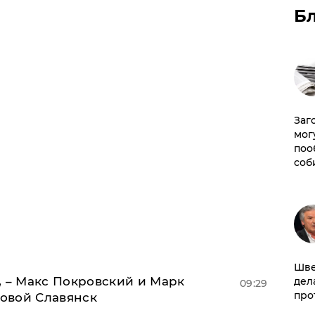
Б
Заг
мог
поо
соб
Шве
, – Макс Покровский и Марк
дел
09:29
про
овой Славянск