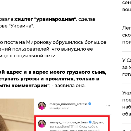
сен
вош
ковала
хэштег "ураинародная"
, сделав
ве "Украина".
​Ле
ско
при
о поста на Миронову обрушилось большое
ений пользователей, что вынудило ее
це в социальной сети.
У С
за 
й адрес и в адрес моего грудного сына,
гот
ступать угрозы и проклятия, только в
рыты комментарии"
, - заявила она.
Укр
пре
наб
обв