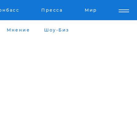
онбасс
Пресса
Мир
Мнение
Шоу-Биз