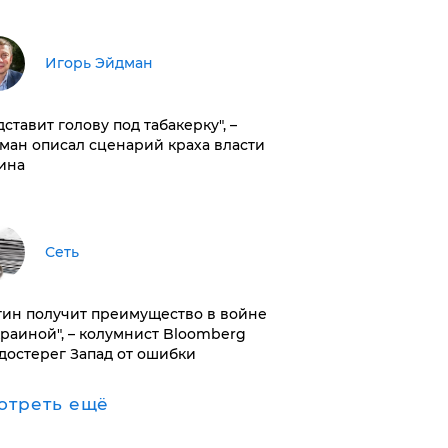
Игорь Эйдман
дставит голову под табакерку", –
ман описал сценарий краха власти
ина
Сеть
тин получит преимущество в войне
краиной", – колумнист Bloomberg
достерег Запад от ошибки
отреть ещё