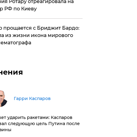
ия Ротару отреагировала на
р РФ по Киеву
 прощается с Бриджит Бардо:
а из жизни икона мирового
ематографа
нения
Гарри Каспаров
ет ударить ракетами: Каспаров
вал следующую цель Путина после
аины