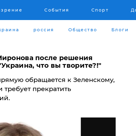
озрение
События
Спорт
Д
краина
россия
Общество
Блоги
Миронова после решения
"Украина, что вы творите?!"
прямую обращается к Зеленскому,
и требует прекратить
ий.