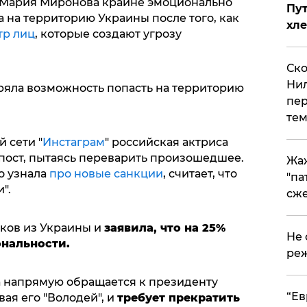
а Мария Миронова крайне эмоционально
Пут
а на территорию Украины после того, как
хле
тр лиц
, которые создают угрозу
Ско
Нил
яла возможность попасть на территорию
пер
тем
 сети "
Инстаграм
" российская актриса
ост, пытаясь переварить произошедшее.
Жа
о узнала
про новые санкции
, считает, что
"па
".
сже
ков из Украины и
заявила, что на 25%
Не 
ональности.
реж
са напрямую обращается к президенту
​“Е
ая его "Володей", и
требует прекратить