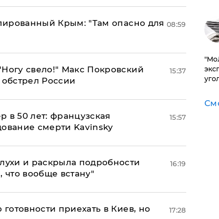
упированный Крым: "Там опасно для
08:59
​"М
эксп
"Ногу свело!" Макс Покровский
15:37
уго
 обстрел России
См
ер в 50 лет: французская
15:57
дование смерти Kavinsky
слухи и раскрыла подробности
16:19
, что вообще встану"
 готовности приехать в Киев, но
17:28