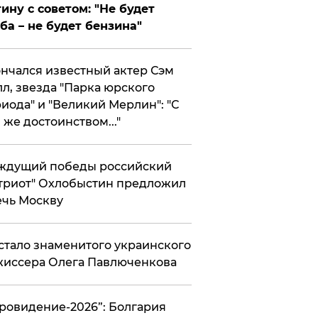
ину с советом: "Не будет
ба – не будет бензина"
нчался известный актер Сэм
л, звезда "Парка юрского
иода" и "Великий Мерлин": "С
 же достоинством..."
ждущий победы российский
триот" Охлобыстин предложил
чь Москву
стало знаменитого украинского
иссера Олега Павлюченкова
вровидение-2026”: Болгария