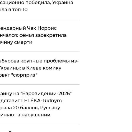
сационно победила, Украина
ла в топ-10
гендарный Чак Норрис
нчался: семья засекретила
чину смерти
абурова крупные проблемы из-
Украины: в Киеве комику
овят "сюрприз"
аину на "Евровидении-2026"
дставит LELÉKA: Ridnym
рала 20 баллов, Руслану
иняют в нарушении