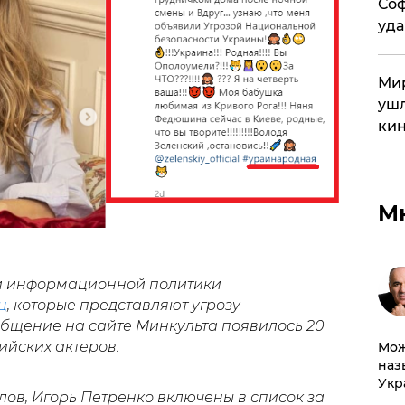
Соф
уда
Мир
ушл
кин
М
 и информационной политики
ц
, которые представляют угрозу
бщение на сайте Минкульта появилось 20
сийских актеров.
Мож
наз
Укр
лов, Игорь Петренко включены в список за