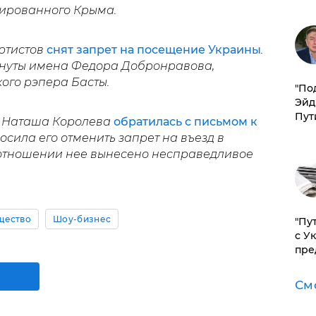
ированного Крыма.
артистов
снят запрет на посещение Украины
.
ркнуты имена Федора Добронравова,
ого рэпера Басты.
​"По
Эйд
Пут
е Наташа Королева
обратилась с письмом к
осила его отменить запрет на въезд в
в отношении нее вынесено несправедливое
щество
Шоу-бизнес
"Пу
с У
пре
См