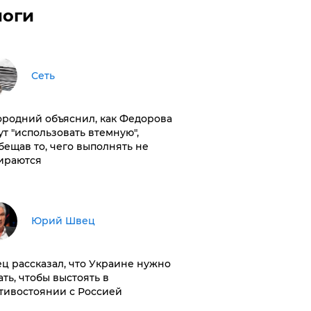
логи
Сеть
ородний объяснил, как Федорова
ут "использовать втемную",
бещав то, чего выполнять не
ираются
Юрий Швец
ц рассказал, что Украине нужно
ать, чтобы выстоять в
тивостоянии с Россией