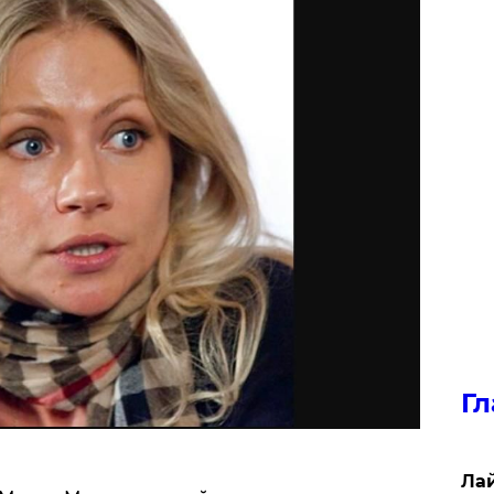
Гл
Лай