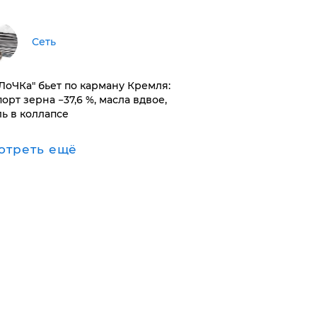
Сеть
оЛоЧКа" бьет по карману Кремля:
орт зерна −37,6 %, масла вдвое,
ль в коллапсе
отреть ещё