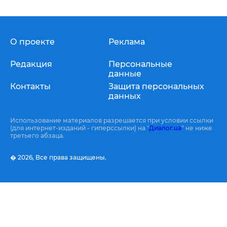
О проекте
Реклама
Редакция
Персональные
данные
Контакты
Защита персональных
данных
Использование материалов разрешается при условии ссылки
(для интернет-изданий - гиперссылки) на "
Диалог.ua
" не ниже
третьего абзаца.
� 2026,
Все права защищены.