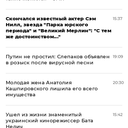
Скончался известный актер Сэм
15:37
Нилл, звезда "Парка юрского
периода" и "Великий Мерлин": "С тем
же достоинством..."
Путин не простил: Слепаков объявлен
19:09
в розыск после вирусной песни
Молодая жена Анатолия
20:30
Кашпировского лишила его всего
имущества
Ушел из жизни знаменитый
15:42
украинский кинорежиссер Бата
Недич