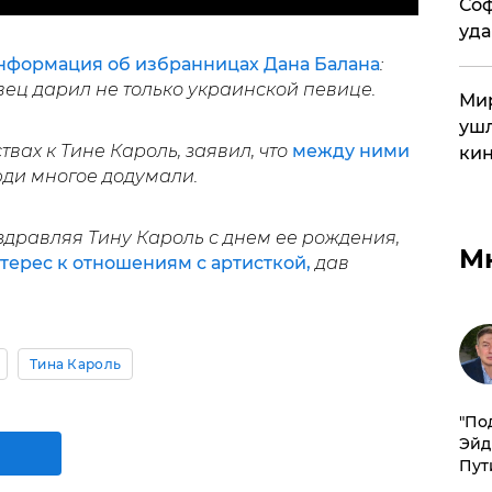
Соф
уда
нформация об избранницах Дана Балана
:
евец дарил не только украинской певице.
Мир
ушл
твах к Тине Кароль, заявил, что
между ними
кин
люди многое додумали.
оздравляя Тину Кароль с днем ее рождения,
М
терес к отношениям с артисткой,
дав
Тина Кароль
​"По
Эйд
Пут