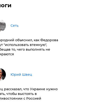
логи
Сеть
ородний объяснил, как Федорова
ут "использовать втемную",
бещав то, чего выполнять не
ираются
Юрий Швец
ц рассказал, что Украине нужно
ать, чтобы выстоять в
тивостоянии с Россией