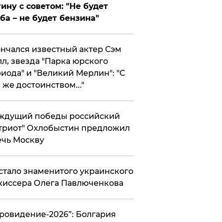
ину с советом: "Не будет
ба – не будет бензина"
нчался известный актер Сэм
л, звезда "Парка юрского
иода" и "Великий Мерлин": "С
 же достоинством..."
ждущий победы российский
триот" Охлобыстин предложил
чь Москву
стало знаменитого украинского
иссера Олега Павлюченкова
вровидение-2026”: Болгария