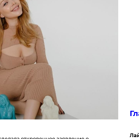
Гл
Лай
сделала откровенное заявление о