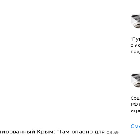
"Пу
с У
пре
Соц
РФ 
игр
См
упированный Крым: "Там опасно для
08:59