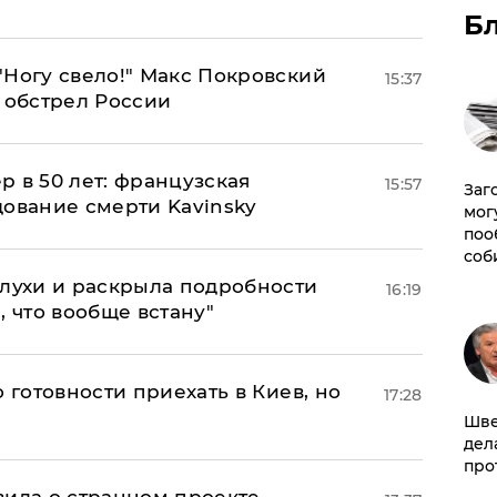
Б
"Ногу свело!" Макс Покровский
15:37
 обстрел России
ер в 50 лет: французская
15:57
Заг
дование смерти Kavinsky
мог
поо
соб
слухи и раскрыла подробности
16:19
, что вообще встану"
 готовности приехать в Киев, но
17:28
Шве
дел
про
вила о странном проекте,