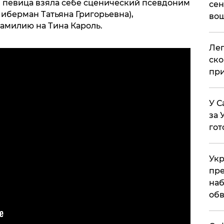
 певица взяла себе сценический псевдоним
сен
Либерман Татьяна Григорьевна),
вош
амилию на Тина Кароль.
​Ле
ско
при
У С
за 
гот
Укр
пре
наб
обв