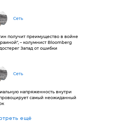
Сеть
тин получит преимущество в войне
краиной", – колумнист Bloomberg
достерег Запад от ошибки
Сеть
иальную напряженность внутри
провоцирует самый неожиданный
ок
отреть ещё