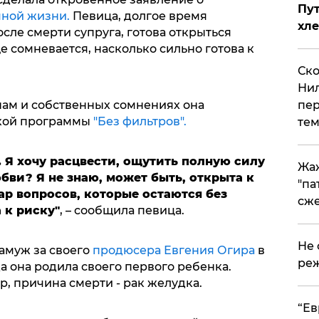
Пут
чной жизни.
Певица, долгое время
хле
ле смерти супруга, готова открыться
е сомневается, насколько сильно готова к
Ско
Нил
пер
ам и собственных сомнениях она
ской программы
"Без фильтров".
тем
 Я хочу расцвести, ощутить полную силу
Жа
бви? Я не знаю, может быть, открыта к
"па
шар вопросов, которые остаются без
сже
 к риску"
, – сообщила певица.
Не 
амуж за своего
продюсера Евгения Огира
в
реж
да она родила своего первого ребенка.
р, причина смерти - рак желудка.
​“Е