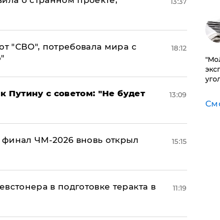
13:37
от "СВО", потребовала мира с
18:12
"
​"М
эксп
уго
к Путину с советом: "Не будет
13:09
См
 финал ЧМ-2026 вновь открыл
15:15
встонера в подготовке теракта в
11:19