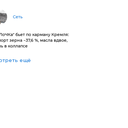
Сеть
оЛоЧКа" бьет по карману Кремля:
орт зерна −37,6 %, масла вдвое,
ль в коллапсе
отреть ещё