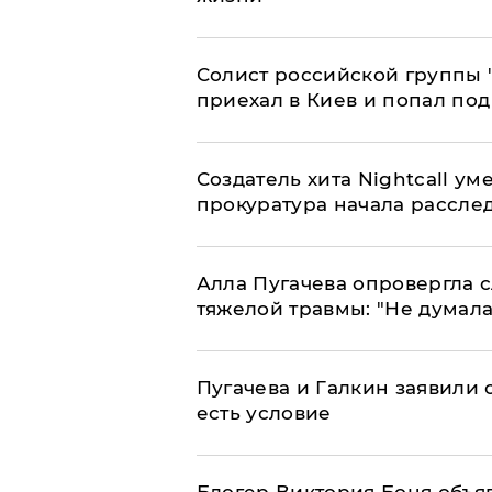
Солист российской группы 
приехал в Киев и попал под
Создатель хита Nightcall ум
прокуратура начала рассле
Алла Пугачева опровергла 
тяжелой травмы: "Не думала
Пугачева и Галкин заявили о
есть условие
Блогер Виктория Боня объя