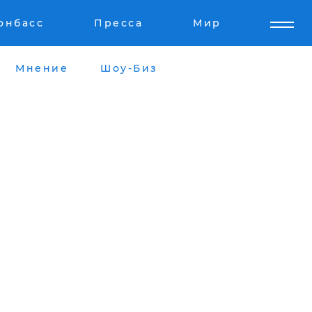
онбасс
Пресса
Мир
Мнение
Шоу-Биз