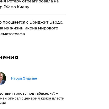
ия Ротару отреагировала на
р РФ по Киеву
 прощается с Бриджит Бардо:
а из жизни икона мирового
ематографа
нения
Игорь Эйдман
дставит голову под табакерку", –
ман описал сценарий краха власти
ина