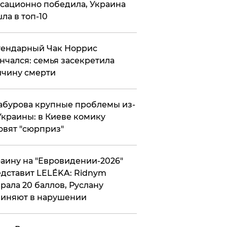
сационно победила, Украина
ла в топ-10
гендарный Чак Норрис
нчался: семья засекретила
чину смерти
абурова крупные проблемы из-
Украины: в Киеве комику
овят "сюрприз"
аину на "Евровидении-2026"
дставит LELÉKA: Ridnym
рала 20 баллов, Руслану
иняют в нарушении