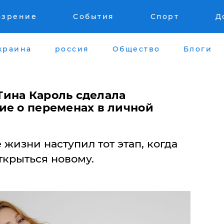
озрение
События
Спорт
Д
краина
россия
Общество
Блоги
 Тина Кароль сделала
ие о переменах в личной
е жизни наступил тот этап, когда
открыться новому.