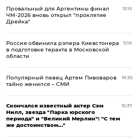
Провальный для Аргентины финал
15:15
ЧМ-2026 вновь открыл "проклятие
Дрейка"
Россия обвинила рэпера Киевстонера
11:19
в подготовке теракта в Московской
области
Популярный певец Артем Пивоваров
19:30
тайно женился – СМИ
Скончался известный актер Сэм
15:37
Нилл, звезда "Парка юрского
периода" и "Великий Мерлин": "С тем
же достоинством..."