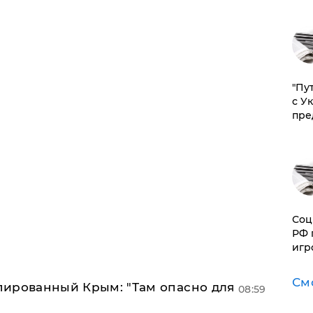
"Пу
с У
пре
Соц
РФ 
игр
См
упированный Крым: "Там опасно для
08:59