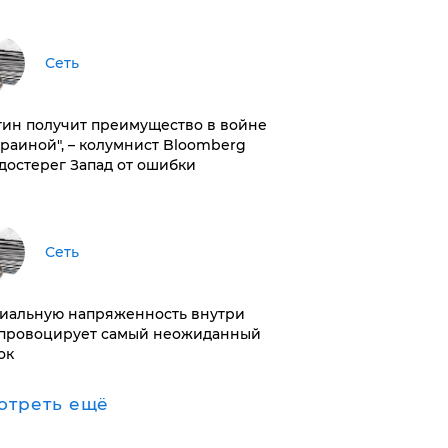
Сеть
тин получит преимущество в войне
краиной", – колумнист Bloomberg
достерег Запад от ошибки
Сеть
иальную напряженность внутри
провоцирует самый неожиданный
ок
отреть ещё