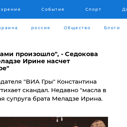
озрение
События
Спорт
Д
краина
россия
Общество
Блоги
нами произошло", - Седокова
еладзе Ирине насчет
ре"
дателя "ВИА Гры" Константина
тихает скандал. Недавно "масла в
я супруга брата Меладзе Ирина.