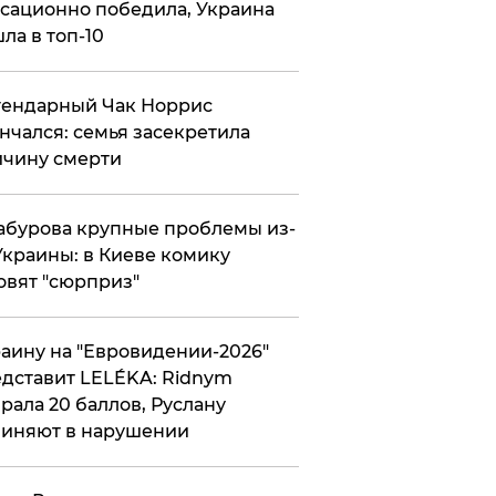
сационно победила, Украина
ла в топ-10
гендарный Чак Норрис
нчался: семья засекретила
чину смерти
абурова крупные проблемы из-
Украины: в Киеве комику
овят "сюрприз"
аину на "Евровидении-2026"
дставит LELÉKA: Ridnym
рала 20 баллов, Руслану
иняют в нарушении