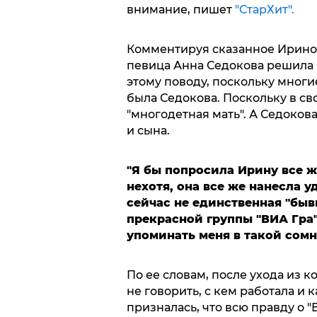
внимание, пишет
"СтарХит".
Комментируя сказанное Ириной
певица Анна Седокова решила 
этому поводу, поскольку многи
была Седокова. Поскольку в с
"многодетная мать". А Седоков
и сына.
"Я бы попросила Ирину все ж
нехотя, она все же нанесла у
сейчас не единственная "быв
прекрасной группы "ВИА Гра"
упоминать меня в такой сом
По ее словам, после ухода из ко
не говорить, с кем работала и 
призналась, что всю правду о "