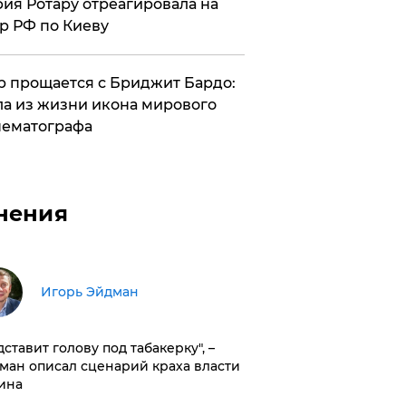
ия Ротару отреагировала на
р РФ по Киеву
 прощается с Бриджит Бардо:
а из жизни икона мирового
ематографа
нения
Игорь Эйдман
дставит голову под табакерку", –
ман описал сценарий краха власти
ина