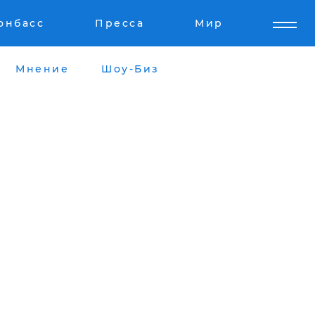
онбасс
Пресса
Мир
Мнение
Шоу-Биз