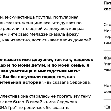
Пут
хле
, экс-участница группы, популярная
высказать женщине все, что думает по
Ско
е решили, что одной из девушек как раз
Нил
воем интервью Меладзе сказала фразу
пер
а, как известно, воспитывает двоих дочерей
тем
Жа
е назвать имя девушки, так как, надеюсь
"па
дар и по моим детям, и по моей семье. Я
сже
шая участница и многодетная мать"
. Вы бы погуглили перед тем, как
нительной истории"
,- высказала Седокова.
Не 
реж
ллектива она старалась не трогать эту тему,
как все было. В своей книге Седокова
​“Е
ВИА Гре" не решилась бы сказать.