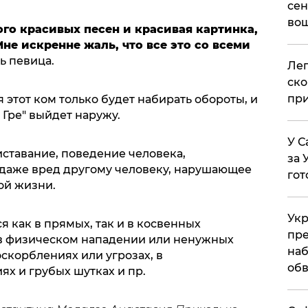
сен
вош
ого красивых песен и красивая картинка,
Мне искренне жаль, что все это со всеми
сь певица.
​Ле
ско
при
 этот ком только будет набирать обороты, и
 Гре" выйдет наружу.
У С
ставание, поведение человека,
за 
даже вред другому человеку, нарушающее
гот
ой жизни.
Укр
 как в прямых, так и в косвенных
пре
 в физическом нападении или ненужных
наб
скорблениях или угрозах, в
обв
х и грубых шутках и пр.