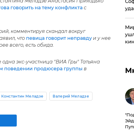
стантина Меладзе Анастасия Приходько
Соф
това говорить на тему конфликта
с
уда
Мир
ий, комментируя скандал вокруг
ушл
аявил, что
певица говорит неправду
и у нее
кин
ее всего, есть обида.
е одна экс-участница "ВИА Гры" Татьяна
ом поведении продюсера группы
в
М
Константин Меладзе
Валерий Меладзе
​"По
Эйд
Пут