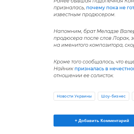
Ранее бывшая подопечная Кон
призналась,
почему пока не го
известным продюсером.
Напомним, брат Меладзе Валер
продюсера после слов Лорак, з
на именитого композитора, скор
Кроме того сообщалось, что ещ
Найник
призналась в нечестн
отношении ее солисток.
Новости Украины
Шоу-бизнес
+ Добавить Комментарий