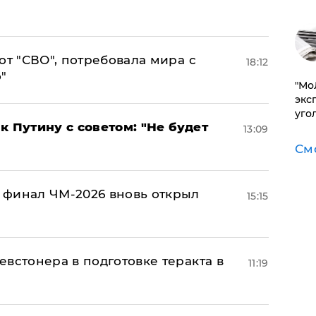
от "СВО", потребовала мира с
18:12
"
​"М
эксп
уго
к Путину с советом: "Не будет
13:09
См
 финал ЧМ-2026 вновь открыл
15:15
встонера в подготовке теракта в
11:19