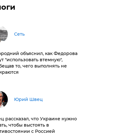
логи
Сеть
ородний объяснил, как Федорова
ут "использовать втемную",
бещав то, чего выполнять не
ираются
Юрий Швец
ц рассказал, что Украине нужно
ать, чтобы выстоять в
тивостоянии с Россией