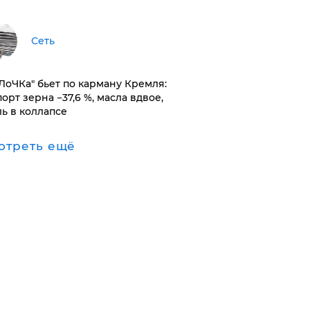
Сеть
оЛоЧКа" бьет по карману Кремля:
орт зерна −37,6 %, масла вдвое,
ль в коллапсе
отреть ещё