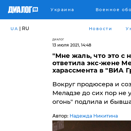
Украина
Военное об
| RU
UA
Новости
У
ДИАЛОГ
13 июля 2021, 14:48
"Мне жаль, что это с 
ответила экс-жене М
харассмента в "ВИА Г
Вокруг продюсера и соз
Меладзе до сих пор не у
огонь" подлила и бывша
Автор:
Надежда Никитина