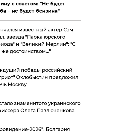
ину с советом: "Не будет
ба – не будет бензина"
нчался известный актер Сэм
л, звезда "Парка юрского
иода" и "Великий Мерлин": "С
 же достоинством..."
ждущий победы российский
триот" Охлобыстин предложил
чь Москву
стало знаменитого украинского
иссера Олега Павлюченкова
вровидение-2026”: Болгария