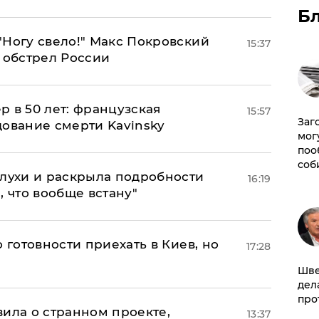
Б
"Ногу свело!" Макс Покровский
15:37
 обстрел России
ер в 50 лет: французская
15:57
Заг
дование смерти Kavinsky
мог
поо
соб
слухи и раскрыла подробности
16:19
, что вообще встану"
 готовности приехать в Киев, но
17:28
Шве
дел
про
вила о странном проекте,
13:37