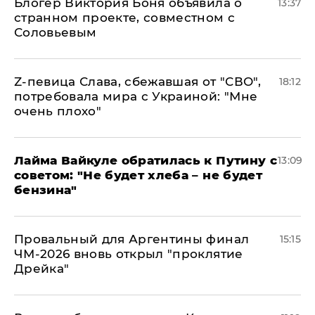
Блогер Виктория Боня объявила о
13:37
странном проекте, совместном с
Соловьевым
Z-певица Слава, сбежавшая от "СВО",
18:12
потребовала мира с Украиной: "Мне
очень плохо"
Лайма Вайкуле обратилась к Путину с
13:09
советом: "Не будет хлеба – не будет
бензина"
Провальный для Аргентины финал
15:15
ЧМ-2026 вновь открыл "проклятие
Дрейка"