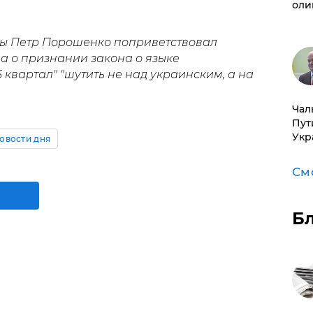
оли
ны Петр Порошенко поприветствовал
а о признании закона о языке
 квартал" "шутить не над украинским, а на
Чал
Пут
Укр
овости дня
См
Б