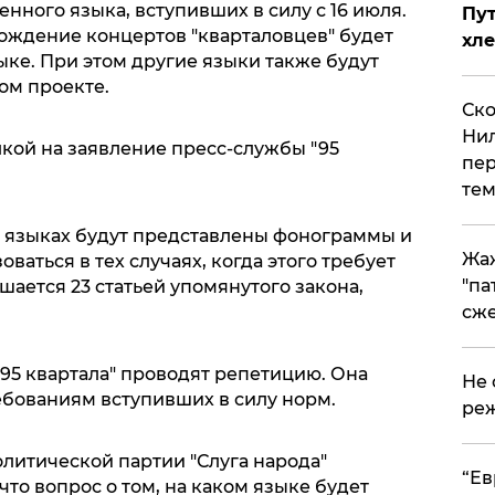
ного языка, вступивших в силу с 16 июля.
Пут
ождение концертов "кварталовцев" будет
хле
ке. При этом другие языки также будут
ом проекте.
Ско
Нил
кой на заявление пресс-службы "95
пер
тем
ых языках будут представлены фонограммы и
Жа
оваться в тех случаях, когда этого требует
"па
шается 23 статьей упомянутого закона,
сже
95 квартала" проводят репетицию. Она
Не 
ебованиям вступивших в силу норм.
реж
литической партии "Слуга народа"
​“Е
что вопрос о том, на каком языке будет