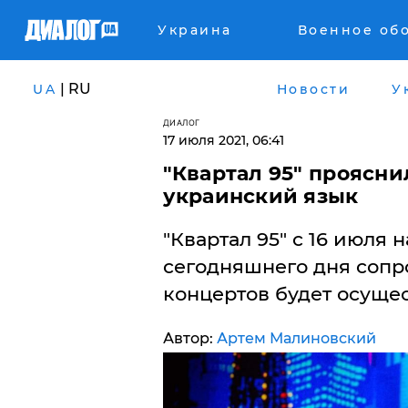
Украина
Военное об
| RU
UA
Новости
У
ДИАЛОГ
17 июля 2021, 06:41
"Квартал 95" проясни
украинский язык
"Квартал 95" с 16 июля 
сегодняшнего дня сопр
концертов будет осущес
Автор:
Артем Малиновский