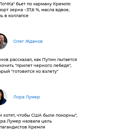
оЛоЧКа" бьет по карману Кремля:
орт зерна −37,6 %, масла вдвое,
ль в коллапсе
Олег Жданов
нов рассказал, как Путин пытается
рочить "прилет черного лебедя",
орый "готовится ко взлету"
​Лора Лумер
и хотят, чтобы США были покорны",
ора Лумер назвала цель
пагандистов Кремля