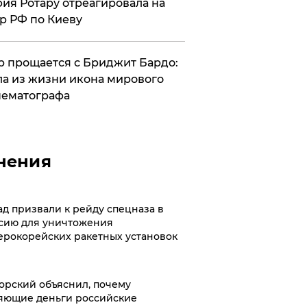
ия Ротару отреагировала на
р РФ по Киеву
 прощается с Бриджит Бардо:
а из жизни икона мирового
ематографа
нения
ад призвали к рейду спецназа в
сию для уничтожения
ерокорейских ракетных установок
орский объяснил, почему
яющие деньги российские