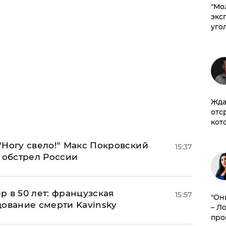
​"М
эксп
уго
Жда
отс
кот
"Ногу свело!" Макс Покровский
15:37
 обстрел России
ер в 50 лет: французская
15:57
"Он
дование смерти Kavinsky
– Л
про