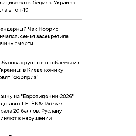
сационно победила, Украина
ла в топ-10
гендарный Чак Норрис
нчался: семья засекретила
чину смерти
абурова крупные проблемы из-
Украины: в Киеве комику
овят "сюрприз"
аину на "Евровидении-2026"
дставит LELÉKA: Ridnym
рала 20 баллов, Руслану
иняют в нарушении