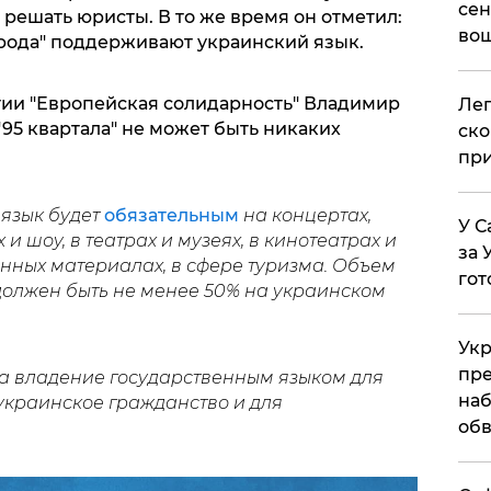
сен
 решать юристы. В то же время он отметил:
вош
арода" поддерживают украинский язык.
ртии "Европейская солидарность" Владимир
​Ле
"95 квартала" не может быть никаких
ско
при
 язык будет
обязательным
на концертах,
У С
 шоу, в театрах и музеях, в кинотеатрах и
за 
нных материалах, в сфере туризма. Объем
гот
должен быть не менее 50% на украинском
Укр
пре
на владение государственным языком для
наб
украинское гражданство и для
обв