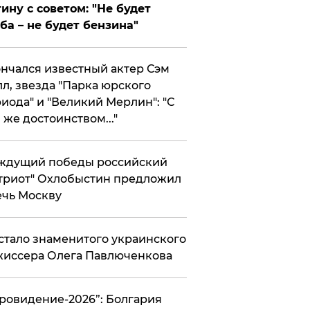
ину с советом: "Не будет
ба – не будет бензина"
нчался известный актер Сэм
л, звезда "Парка юрского
иода" и "Великий Мерлин": "С
 же достоинством..."
ждущий победы российский
триот" Охлобыстин предложил
чь Москву
стало знаменитого украинского
иссера Олега Павлюченкова
вровидение-2026”: Болгария