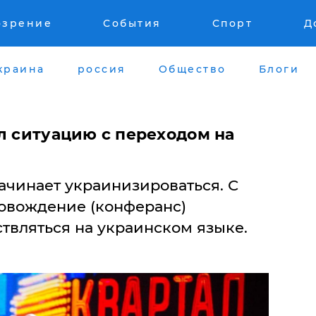
озрение
События
Спорт
Д
краина
россия
Общество
Блоги
л ситуацию с переходом на
начинает украинизироваться. С
овождение (конферанс)
твляться на украинском языке.