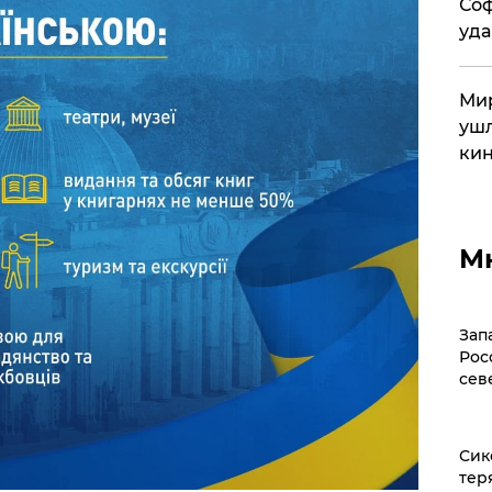
Соф
уда
Мир
ушл
кин
М
Зап
Рос
сев
Сик
тер