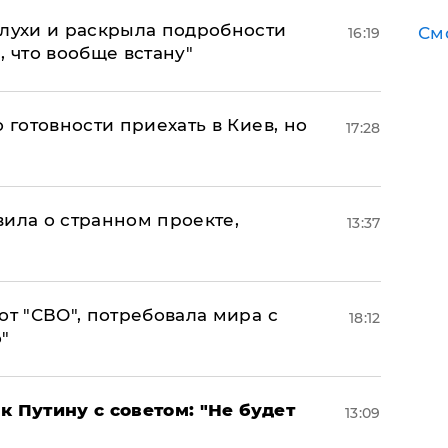
слухи и раскрыла подробности
См
16:19
, что вообще встану"
 готовности приехать в Киев, но
17:28
вила о странном проекте,
13:37
от "СВО", потребовала мира с
18:12
"
к Путину с советом: "Не будет
13:09