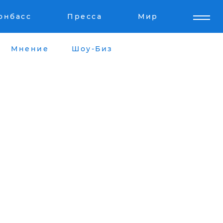
онбасс
Пресса
Мир
Мнение
Шоу-Биз