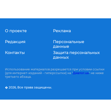
О проекте
Реклама
Редакция
Персональные
данные
Контакты
Защита персональных
данных
Использование материалов разрешается при условии ссылки
(для интернет-изданий - гиперссылки) на "
Диалог.ua
" не ниже
третьего абзаца.
� 2026,
Все права защищены.