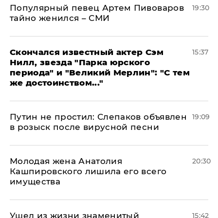
Популярный певец Артем Пивоваров
19:30
тайно женился – СМИ
Скончался известный актер Сэм
15:37
Нилл, звезда "Парка юрского
периода" и "Великий Мерлин": "С тем
же достоинством..."
Путин не простил: Слепаков объявлен
19:09
в розыск после вирусной песни
Молодая жена Анатолия
20:30
Кашпировского лишила его всего
имущества
Ушел из жизни знаменитый
15:42