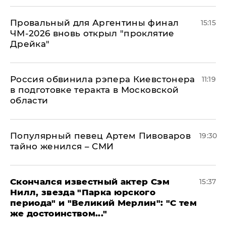
Провальный для Аргентины финал
15:15
ЧМ-2026 вновь открыл "проклятие
Дрейка"
Россия обвинила рэпера Киевстонера
11:19
в подготовке теракта в Московской
области
Популярный певец Артем Пивоваров
19:30
тайно женился – СМИ
Скончался известный актер Сэм
15:37
Нилл, звезда "Парка юрского
периода" и "Великий Мерлин": "С тем
же достоинством..."