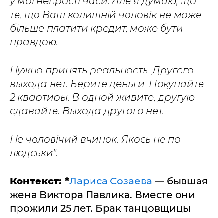
у мої непрості часи. Але я думаю, що
те, що Ваш колишній чоловік не може
більше платити кредит, може бути
правдою.
Нужно принять реальность. Другого
выхода нет. Берите деньги. Покупайте
2 квартиры. В одной живите, другую
сдавайте. Выхода другого нет.
Не чоловічий вчинок. Якось не по-
людськи".
Контекст: *
Лариса Созаева
— бывшая
жена Виктора Павлика. Вместе они
прожили 25 лет. Брак танцовщицы