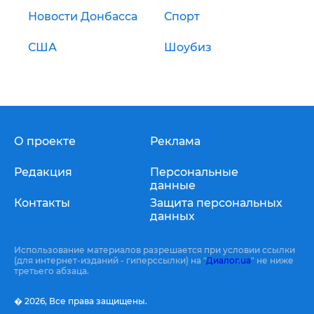
Новости Донбасса
Спорт
США
Шоубиз
О проекте
Реклама
Редакция
Персональные
данные
Контакты
Защита персональных
данных
Использование материалов разрешается при условии ссылки
(для интернет-изданий - гиперссылки) на "
Диалог.ua
" не ниже
третьего абзаца.
� 2026,
Все права защищены.