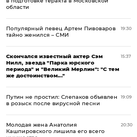
в подготовке теракта в Московской
области
Популярный певец Артем Пивоваров
19:30
тайно женился – СМИ
Скончался известный актер Сэм
15:37
Нилл, звезда "Парка юрского
периода" и "Великий Мерлин": "С тем
же достоинством..."
Путин не простил: Слепаков объявлен
19:09
в розыск после вирусной песни
Молодая жена Анатолия
20:30
Кашпировского лишила его всего