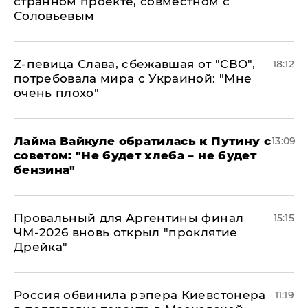
странном проекте, совместном с
Соловьевым
Z-певица Слава, сбежавшая от "СВО",
18:12
потребовала мира с Украиной: "Мне
очень плохо"
Лайма Вайкуле обратилась к Путину с
13:09
советом: "Не будет хлеба – не будет
бензина"
Провальный для Аргентины финал
15:15
ЧМ-2026 вновь открыл "проклятие
Дрейка"
Россия обвинила рэпера Киевстонера
11:19