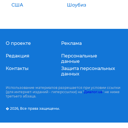
США
Шоубиз
О проекте
Реклама
Редакция
Персональные
данные
Контакты
Защита персональных
данных
Использование материалов разрешается при условии ссылки
(для интернет-изданий - гиперссылки) на "
Диалог.ua
" не ниже
третьего абзаца.
� 2026,
Все права защищены.