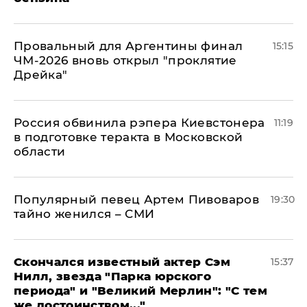
Провальный для Аргентины финал
15:15
ЧМ-2026 вновь открыл "проклятие
Дрейка"
Россия обвинила рэпера Киевстонера
11:19
в подготовке теракта в Московской
области
Популярный певец Артем Пивоваров
19:30
тайно женился – СМИ
Скончался известный актер Сэм
15:37
Нилл, звезда "Парка юрского
периода" и "Великий Мерлин": "С тем
же достоинством..."