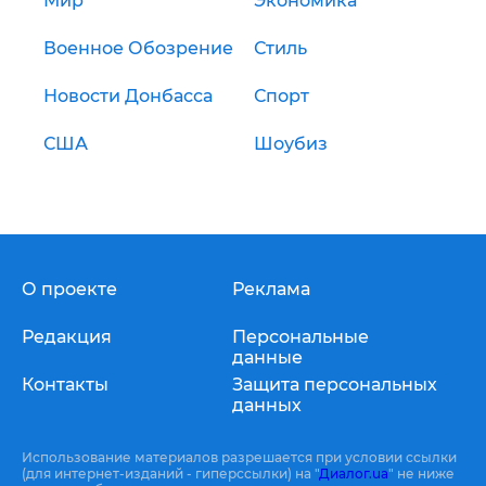
Мир
Экономика
Военное Обозрение
Стиль
Новости Донбасса
Спорт
США
Шоубиз
О проекте
Реклама
Редакция
Персональные
данные
Контакты
Защита персональных
данных
Использование материалов разрешается при условии ссылки
(для интернет-изданий - гиперссылки) на "
Диалог.ua
" не ниже