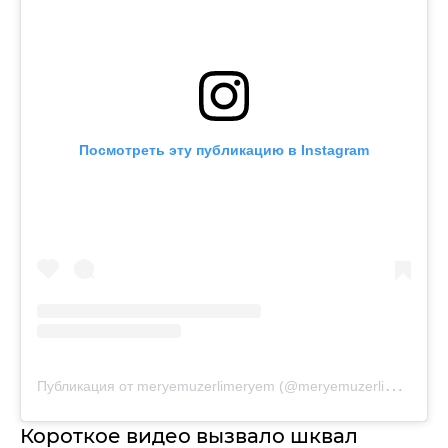
Посмотреть эту публикацию в Instagram
П
убликация от meryemuzerlimeryem (@meryemuzerlimeryem)
Короткое видео вызвало шквал