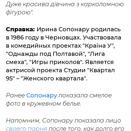
Дуже красива дівчина з карколомною
фігурою".
Справка:
Ирина Сопонару
родилась
в 1986 году в Черновцах. Участвовала
в комедийных проектах "Країна У",
"Однажды под Полтавой", "Лига
смеха", "Игры приколов". Является
актрисой проекта Студии "Квартал
95" – "Женского квартала".
Ранее
Сопонару
показала смелое
фото в кружевном белье.
Напомним, Сопонару показала лицо
своего парня
после того, как долго его