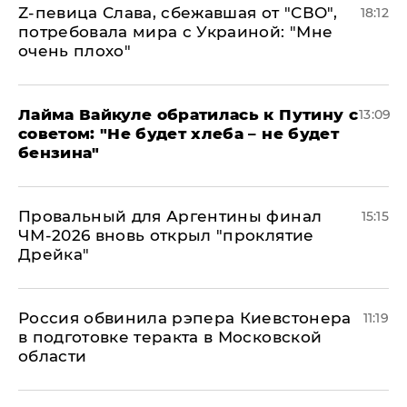
Z-певица Слава, сбежавшая от "СВО",
18:12
потребовала мира с Украиной: "Мне
очень плохо"
Лайма Вайкуле обратилась к Путину с
13:09
советом: "Не будет хлеба – не будет
бензина"
Провальный для Аргентины финал
15:15
ЧМ-2026 вновь открыл "проклятие
Дрейка"
Россия обвинила рэпера Киевстонера
11:19
в подготовке теракта в Московской
области