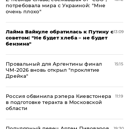
потребовала мира с Украиной: "Мне
очень плохо"
Лайма Вайкуле обратилась к Путину с
13:09
советом: "Не будет хлеба – не будет
бензина"
Провальный для Аргентины финал
15:15
ЧМ-2026 вновь открыл "проклятие
Дрейка"
Россия обвинила рэпера Киевстонера
11:19
в подготовке теракта в Московской
области
Популярный певец Артем Пивоваров
19:30