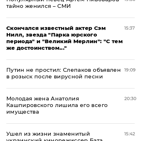
тайно женился – СМИ
Скончался известный актер Сэм
15:37
Нилл, звезда "Парка юрского
периода" и "Великий Мерлин": "С тем
же достоинством..."
Путин не простил: Слепаков объявлен
19:09
в розыск после вирусной песни
Молодая жена Анатолия
20:30
Кашпировского лишила его всего
имущества
Ушел из жизни знаменитый
15:42
украинский кинорежиссер Бата