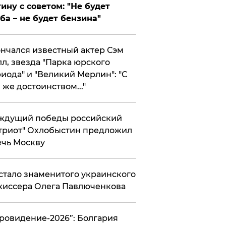
ину с советом: "Не будет
ба – не будет бензина"
нчался известный актер Сэм
л, звезда "Парка юрского
иода" и "Великий Мерлин": "С
 же достоинством..."
ждущий победы российский
триот" Охлобыстин предложил
чь Москву
стало знаменитого украинского
иссера Олега Павлюченкова
вровидение-2026”: Болгария