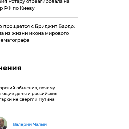
ия Ротару отреагировала на
р РФ по Киеву
 прощается с Бриджит Бардо:
а из жизни икона мирового
ематографа
нения
орский объяснил, почему
яющие деньги российские
гархи не свергли Путина
Валерий Чалый