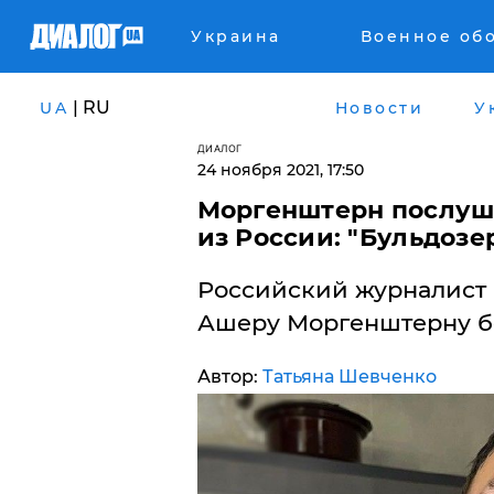
Украина
Военное об
| RU
UA
Новости
У
ДИАЛОГ
24 ноября 2021, 17:50
​Моргенштерн послуш
из России: "Бульдоз
Российский журналист 
Ашеру Моргенштерну бе
Автор:
Татьяна Шевченко