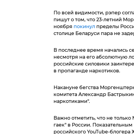
По всей видимости, рэпер сог
пишут о том, что 23-летний Мо
ноября
покинул
пределы Росси
столице Беларуси пара не заде
В последнее время начались с
несмотря на его абсолютную ло
российские силовики заинтере
в пропаганде наркотиков.
Накануне бегства Моргенштерн
комитета Александр Бастрыкин
наркотиками".
Важно отметить, что не только
гаек" в России. Показательны
российского YouTube-блогера Х