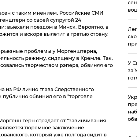
сен
вош
ласен с таким мнением. Российские СМИ
ргенштерн со своей супругой 24
и: выехали поездом в Минск. Вероятно, в
​Ле
ржится и вскоре вылетит в третью страну.
ско
при
ерьезные проблемы у Моргенштерна,
яльность режиму, сидящему в Кремле. Так,
У С
совались творчеством рэпера, обвиняя его
за 
гот
а из РФ лично глава Следственного
 публично обвинил его в "торговле
Укр
пре
наб
обв
 Моргенштерн страдает от "завинчивания
м является тюремное заключение
ованского, который уже полгода сидит в