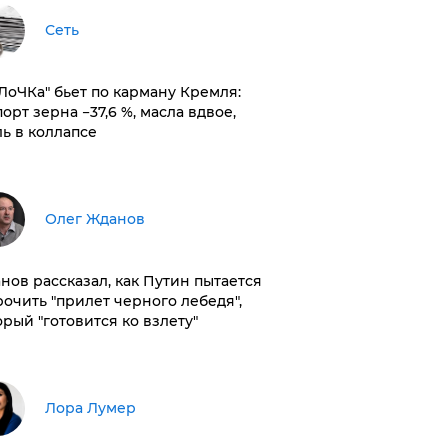
Сеть
оЛоЧКа" бьет по карману Кремля:
орт зерна −37,6 %, масла вдвое,
ль в коллапсе
Олег Жданов
нов рассказал, как Путин пытается
рочить "прилет черного лебедя",
орый "готовится ко взлету"
​Лора Лумер