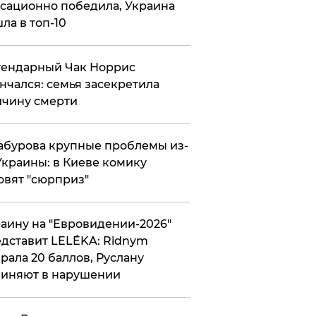
сационно победила, Украина
ла в топ-10
гендарный Чак Норрис
нчался: семья засекретила
чину смерти
абурова крупные проблемы из-
Украины: в Киеве комику
овят "сюрприз"
аину на "Евровидении-2026"
дставит LELÉKA: Ridnym
рала 20 баллов, Руслану
иняют в нарушении