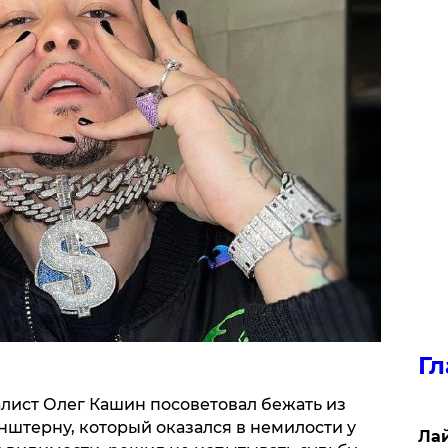
Гл
ист Олег Кашин посоветовал бежать из
штерну, который оказался в немилости у
Лай