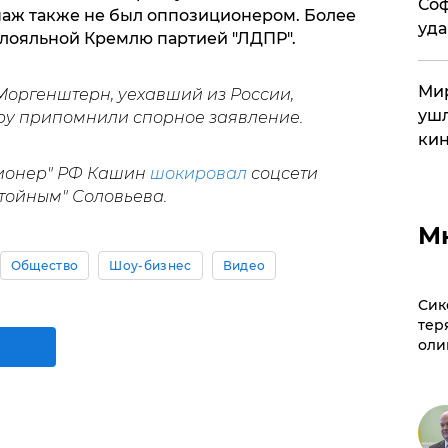
Соф
аж также не был оппозиционером. Более
уда
с лояльной Кремлю партией "ЛДПР".
Мир
Моргенштерн, уехавший из России,
ушл
перу припомнили спорное заявление.
кин
ционер" РФ Кашин
шокировал
соцсети
тойным" Соловьева.
М
Общество
Шоу-бизнес
Видео
Сик
тер
оли