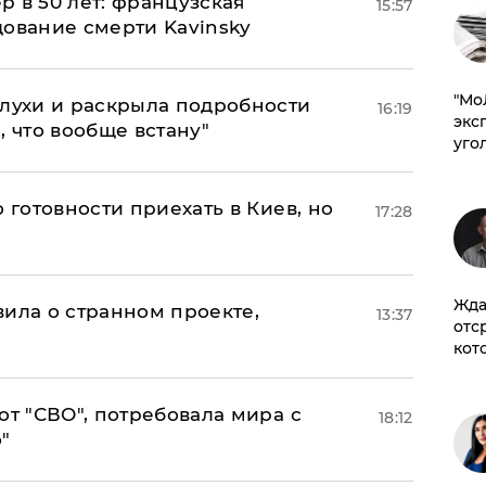
ер в 50 лет: французская
15:57
дование смерти Kavinsky
​"М
слухи и раскрыла подробности
16:19
эксп
, что вообще встану"
уго
 готовности приехать в Киев, но
17:28
Жда
вила о странном проекте,
13:37
отс
кот
от "СВО", потребовала мира с
18:12
"