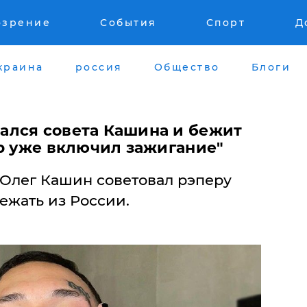
озрение
События
Спорт
Д
краина
россия
Общество
Блоги
ался совета Кашина и бежит
ер уже включил зажигание"
Олег Кашин советовал рэперу
жать из России.