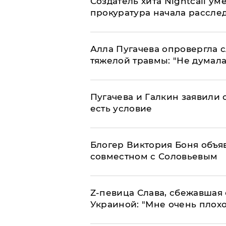
Создатель хита Nightcall ум
прокуратура начала рассле
Алла Пугачева опровергла 
тяжелой травмы: "Не думала
Пугачева и Галкин заявили о
есть условие
Блогер Виктория Боня объя
совместном с Соловьевым
Z-певица Слава, сбежавшая 
Украиной: "Мне очень плохо