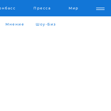
онбасс
Пресса
Мир
Мнение
Шоу-Биз