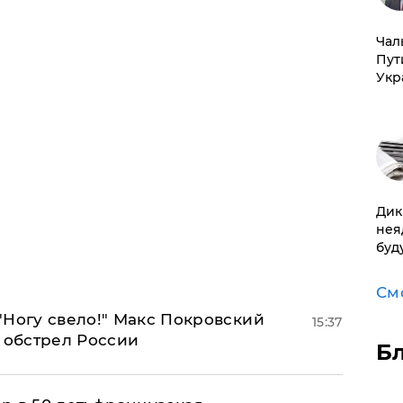
Чал
Пут
Укр
Дик
нея
буд
См
"Ногу свело!" Макс Покровский
15:37
 обстрел России
Б