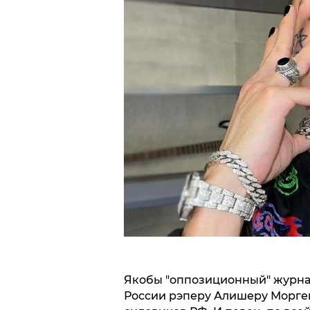
Якобы "оппозиционный" журнал
России рэперу Алишеру Морген