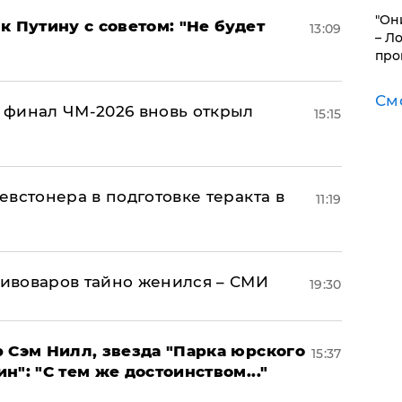
"Он
к Путину с советом: "Не будет
13:09
– Л
про
См
 финал ЧМ-2026 вновь открыл
15:15
встонера в подготовке теракта в
11:19
ивоваров тайно женился – СМИ
19:30
 Сэм Нилл, звезда "Парка юрского
15:37
": "С тем же достоинством..."