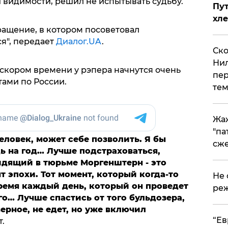
й видимости, решил не испытывать судьбу.
Пут
хле
ащение, в котором посоветовал
я", передает
Диалог.UA
.
Ско
Нил
 скором времени у рэпера начнутся очень
пер
ами по России.
тем
Жа
"па
еловек, может себе позволить. Я бы
сже
дь на год… Лучше подстраховаться,
идящий в тюрьме Моргенштерн - это
т эпохи. Тот момент, который когда-то
Не 
время каждый день, который он проведет
реж
го… Лучше спастись от того бульдозера,
верное, не едет, но уже включил
​“Е
т.