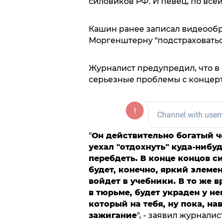
силовиков РФ. И певец, по все
Кашин ранее записал видеообр
Моргенштерну "подстраховатьс
Журналист предупредил, что в
серьезные проблемы с концерт
"
Он действительно богатый ч
уехал "отдохнуть" куда-нибу
перебдеть. В конце концов с
будет, конечно, яркий элемен
войдет в учебники. В то же 
в тюрьме, будет украден у не
который на тебя, ну пока, на
зажигание
", - заявил журналис